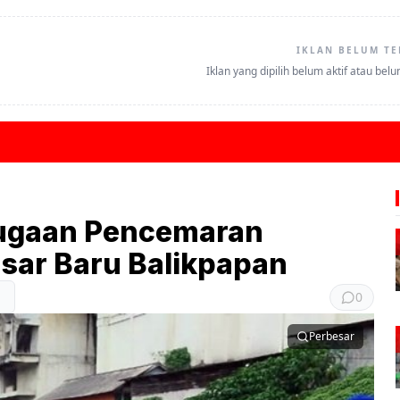
IKLAN BELUM TE
Iklan yang dipilih belum aktif atau bel
Dugaan Pencemaran
asar Baru Balikpapan
0
Perbesar