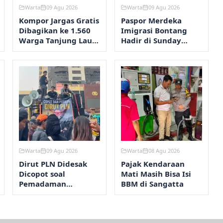
Warta
09 Agu 2026
Warta
09 Agu 2026
Kompor Jargas Gratis
Paspor Merdeka
Dibagikan ke 1.560
Imigrasi Bontang
Warga Tanjung Laut,
Hadir di Sunday
Ini Tahap
Market PKT
Selanjutnya
Warta
09 Agu 2026
Warta
08 Agu 2026
Dirut PLN Didesak
Pajak Kendaraan
Dicopot soal
Mati Masih Bisa Isi
Pemadaman
BBM di Sangatta
Kalimantan-
Sumatera