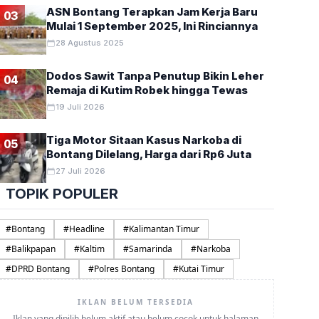
ASN Bontang Terapkan Jam Kerja Baru
03
Mulai 1 September 2025, Ini Rinciannya
28 Agustus 2025
Dodos Sawit Tanpa Penutup Bikin Leher
04
Remaja di Kutim Robek hingga Tewas
19 Juli 2026
Tiga Motor Sitaan Kasus Narkoba di
05
Bontang Dilelang, Harga dari Rp6 Juta
27 Juli 2026
TOPIK POPULER
#
Bontang
#
Headline
#
Kalimantan Timur
#
Balikpapan
#
Kaltim
#
Samarinda
#
Narkoba
#
DPRD Bontang
#
Polres Bontang
#
Kutai Timur
IKLAN BELUM TERSEDIA
Iklan yang dipilih belum aktif atau belum cocok untuk halaman