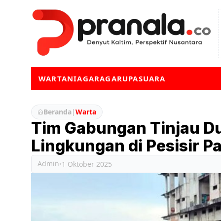
WARTA
NIAGA
RAGA
RUPA
SUARA
Beranda
|
Warta
Tim Gabungan Tinjau 
Lingkungan di Pesisir P
Admin
•
1 Oktober 2025