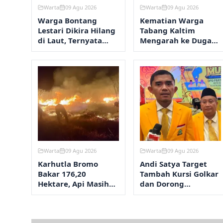
Warta
09 Agu 2026
Warta
09 Agu 2026
Warga Bontang
Kematian Warga
Lestari Dikira Hilang
Tabang Kaltim
di Laut, Ternyata
Mengarah ke Dugaan
Bersembunyi di
Pengeroyokan
Empang karena
Utang
Warta
09 Agu 2026
Warta
09 Agu 2026
Karhutla Bromo
Andi Satya Target
Bakar 176,20
Tambah Kursi Golkar
Hektare, Api Masih
dan Dorong
Dipadamkan
Legislator Muda di
Samarinda