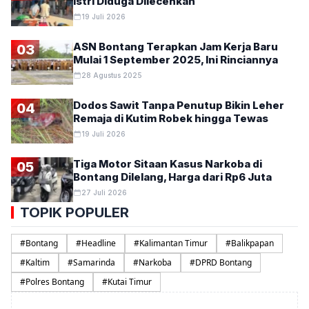
Istri Diduga Dilecehkan
19 Juli 2026
ASN Bontang Terapkan Jam Kerja Baru
03
Mulai 1 September 2025, Ini Rinciannya
28 Agustus 2025
Dodos Sawit Tanpa Penutup Bikin Leher
04
Remaja di Kutim Robek hingga Tewas
19 Juli 2026
Tiga Motor Sitaan Kasus Narkoba di
05
Bontang Dilelang, Harga dari Rp6 Juta
27 Juli 2026
TOPIK POPULER
#
Bontang
#
Headline
#
Kalimantan Timur
#
Balikpapan
#
Kaltim
#
Samarinda
#
Narkoba
#
DPRD Bontang
#
Polres Bontang
#
Kutai Timur