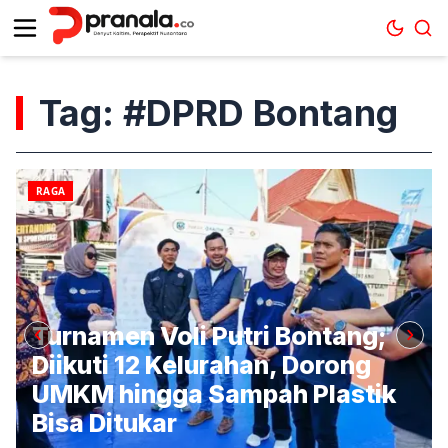
Tag: #DPRD Bontang
RAGA
Turnamen Voli Putri Bontang;
Diikuti 12 Kelurahan, Dorong
UMKM hingga Sampah Plastik
Bisa Ditukar