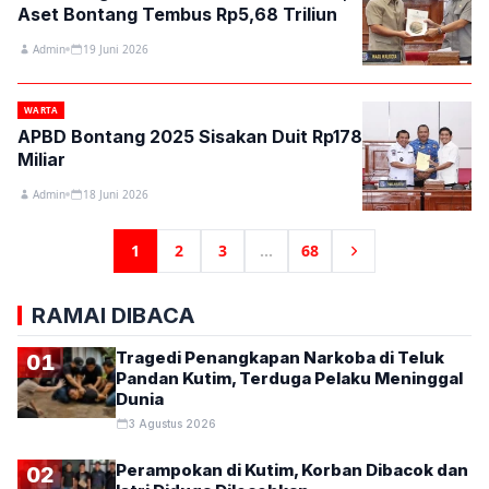
Aset Bontang Tembus Rp5,68 Triliun
Admin
19 Juni 2026
WARTA
APBD Bontang 2025 Sisakan Duit Rp178
Miliar
Admin
18 Juni 2026
1
2
3
...
68
RAMAI DIBACA
Tragedi Penangkapan Narkoba di Teluk
01
Pandan Kutim, Terduga Pelaku Meninggal
Dunia
3 Agustus 2026
Perampokan di Kutim, Korban Dibacok dan
02