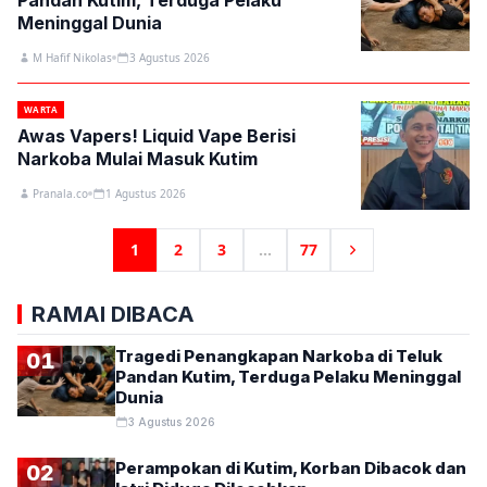
Pandan Kutim, Terduga Pelaku
Meninggal Dunia
M Hafif Nikolas
3 Agustus 2026
WARTA
Awas Vapers! Liquid Vape Berisi
Narkoba Mulai Masuk Kutim
Pranala.co
1 Agustus 2026
1
2
3
...
77
RAMAI DIBACA
Tragedi Penangkapan Narkoba di Teluk
01
Pandan Kutim, Terduga Pelaku Meninggal
Dunia
3 Agustus 2026
Perampokan di Kutim, Korban Dibacok dan
02