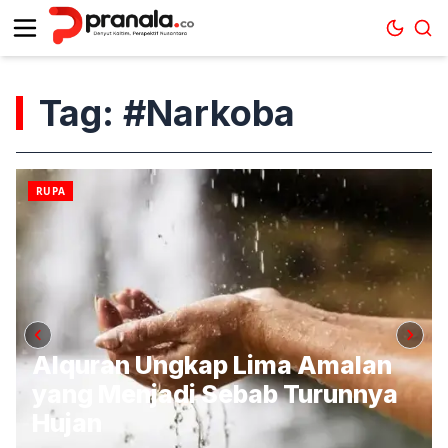
Tag: #Narkoba
RUPA
Alquran Ungkap Lima Amalan
yang Menjadi Sebab Turunnya
Hujan