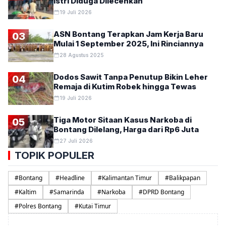
Istri Diduga Dilecehkan
19 Juli 2026
ASN Bontang Terapkan Jam Kerja Baru
03
Mulai 1 September 2025, Ini Rinciannya
28 Agustus 2025
Dodos Sawit Tanpa Penutup Bikin Leher
04
Remaja di Kutim Robek hingga Tewas
19 Juli 2026
Tiga Motor Sitaan Kasus Narkoba di
05
Bontang Dilelang, Harga dari Rp6 Juta
27 Juli 2026
TOPIK POPULER
#
Bontang
#
Headline
#
Kalimantan Timur
#
Balikpapan
#
Kaltim
#
Samarinda
#
Narkoba
#
DPRD Bontang
#
Polres Bontang
#
Kutai Timur