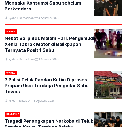
Mengaku Konsumsi Sabu sebelum
Berkendara
Syahrul Ramadhan
3 Agustus 2026
WARTA
Nekat Salip Bus Malam Hari, Pengemudi
Xenia Tabrak Motor di Balikpapan
Ternyata Positif Sabu
Syahrul Ramadhan
3 Agustus 2026
WARTA
3 Polisi Teluk Pandan Kutim Diproses
Propam Usai Terduga Pengedar Sabu
Tewas
M Hafif Nikolas
3 Agustus 2026
HEADLINE
Tragedi Penangkapan Narkoba di Teluk