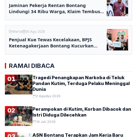
Jaminan Pekerja Rentan Bontang
Lindungi 34 Ribu Warga, Klaim Tembus
Rp2,7 Miliar
Warta
05 Agu 2026
Penjual Kue Tewas Kecelakaan, BPJS
Ketenagakerjaan Bontang Kucurkan
Santunan Rp233,5 Juta
RAMAI DIBACA
Tragedi Penangkapan Narkoba di Teluk
01
Pandan Kutim, Terduga Pelaku Meninggal
Dunia
3 Agustus 2026
Perampokan di Kutim, Korban Dibacok dan
02
Istri Diduga Dilecehkan
19 Juli 2026
ASN Bontang Terapkan Jam Kerja Baru
03