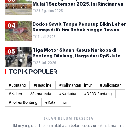
Mulai 1 September 2025, Ini Rinciannya
28 Agustus 2025
Dodos Sawit Tanpa Penutup Bikin Leher
04
Remaja di Kutim Robek hingga Tewas
19 Juli 2026
Tiga Motor Sitaan Kasus Narkoba di
05
Bontang Dilelang, Harga dari Rp6 Juta
27 Juli 2026
TOPIK POPULER
#
Bontang
#
Headline
#
Kalimantan Timur
#
Balikpapan
#
Kaltim
#
Samarinda
#
Narkoba
#
DPRD Bontang
#
Polres Bontang
#
Kutai Timur
IKLAN BELUM TERSEDIA
Iklan yang dipilih belum aktif atau belum cocok untuk halaman ini.