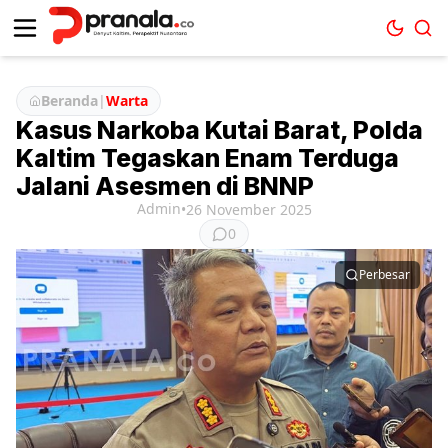
Beranda
|
Warta
Kasus Narkoba Kutai Barat, Polda
Kaltim Tegaskan Enam Terduga
Jalani Asesmen di BNNP
Admin
•
26 November 2025
0
Perbesar