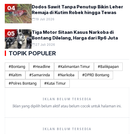
Dodos Sawit Tanpa Penutup Bikin Leher
04
Remaja di Kutim Robek hingga Tewas
19 Juli 2026
Tiga Motor Sitaan Kasus Narkoba di
05
Bontang Dilelang, Harga dari Rp6 Juta
27 Juli 2026
TOPIK POPULER
#
Bontang
#
Headline
#
Kalimantan Timur
#
Balikpapan
#
Kaltim
#
Samarinda
#
Narkoba
#
DPRD Bontang
#
Polres Bontang
#
Kutai Timur
IKLAN BELUM TERSEDIA
Iklan yang dipilih belum aktif atau belum cocok untuk halaman ini.
IKLAN BELUM TERSEDIA