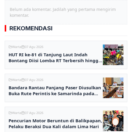
Belum ada komentar. Jadilah yang pertama mengirim
komentar.
REKOMENDASI
Warta
07 Agu 2026
HUT RI ke-81 di Tanjung Laut Indah
Bontang Diisi Lomba RT Terbersih hingga
Fashion Show
Warta
07 Agu 2026
Bandara Rantau Panjang Paser Diusulkan
Buka Rute Perintis ke Samarinda pada
2027
Warta
07 Agu 2026
Pencurian Motor Beruntun di Balikpapan,
Pelaku Beraksi Dua Kali dalam Lima Hari