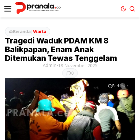
Beranda
|
Warta
Tragedi Waduk PDAM KM 8
Balikpapan, Enam Anak
Ditemukan Tewas Tenggelam
Admin
•
18 November 2025
0
Perbesar