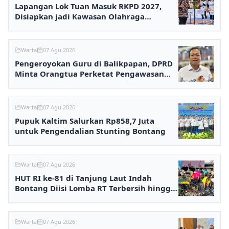
Lapangan Lok Tuan Masuk RKPD 2027,
Disiapkan jadi Kawasan Olahraga
Terpadu
Warta
07 Agu 2026
Pengeroyokan Guru di Balikpapan, DPRD
Minta Orangtua Perketat Pengawasan
Anak
Warta
07 Agu 2026
Pupuk Kaltim Salurkan Rp858,7 Juta
untuk Pengendalian Stunting Bontang
Warta
07 Agu 2026
HUT RI ke-81 di Tanjung Laut Indah
Bontang Diisi Lomba RT Terbersih hingga
Fashion Show
Warta
07 Agu 2026