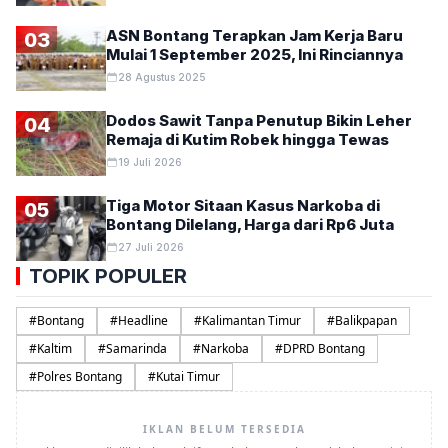
ASN Bontang Terapkan Jam Kerja Baru
03
Mulai 1 September 2025, Ini Rinciannya
28 Agustus 2025
Dodos Sawit Tanpa Penutup Bikin Leher
04
Remaja di Kutim Robek hingga Tewas
19 Juli 2026
Tiga Motor Sitaan Kasus Narkoba di
05
Bontang Dilelang, Harga dari Rp6 Juta
27 Juli 2026
TOPIK POPULER
#
Bontang
#
Headline
#
Kalimantan Timur
#
Balikpapan
#
Kaltim
#
Samarinda
#
Narkoba
#
DPRD Bontang
#
Polres Bontang
#
Kutai Timur
IKLAN BELUM TERSEDIA