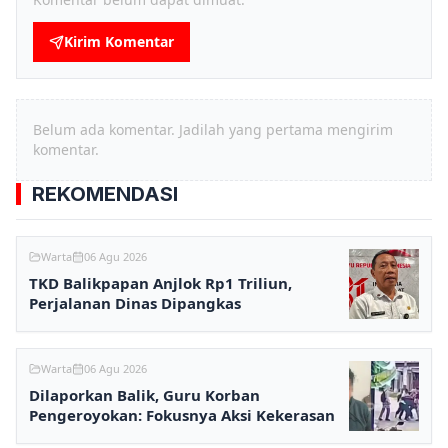
Kirim Komentar
Belum ada komentar. Jadilah yang pertama mengirim
komentar.
REKOMENDASI
Warta
06 Agu 2026
TKD Balikpapan Anjlok Rp1 Triliun,
Perjalanan Dinas Dipangkas
Warta
06 Agu 2026
Dilaporkan Balik, Guru Korban
Pengeroyokan: Fokusnya Aksi Kekerasan