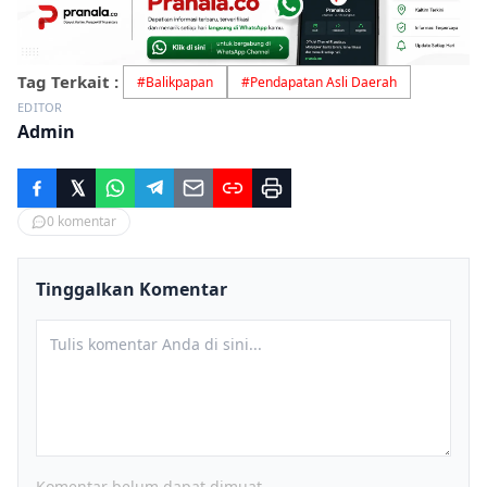
Tag Terkait :
#
Balikpapan
#
Pendapatan Asli Daerah
EDITOR
Admin
0
komentar
Tinggalkan Komentar
Komentar belum dapat dimuat.