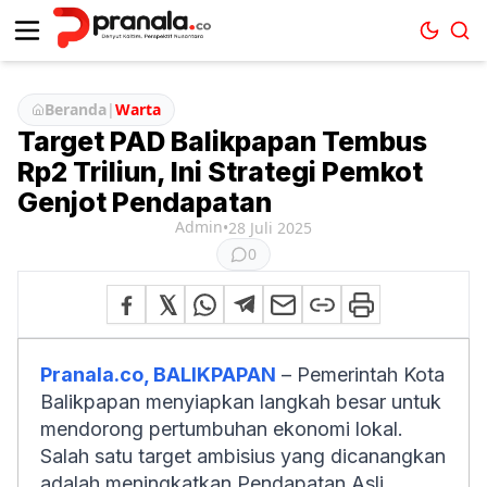
Beranda
|
Warta
Target PAD Balikpapan Tembus
Rp2 Triliun, Ini Strategi Pemkot
Genjot Pendapatan
Admin
•
28 Juli 2025
0
Pranala.co, BALIKPAPAN
– Pemerintah Kota
Balikpapan menyiapkan langkah besar untuk
mendorong pertumbuhan ekonomi lokal.
Salah satu target ambisius yang dicanangkan
adalah meningkatkan Pendapatan Asli