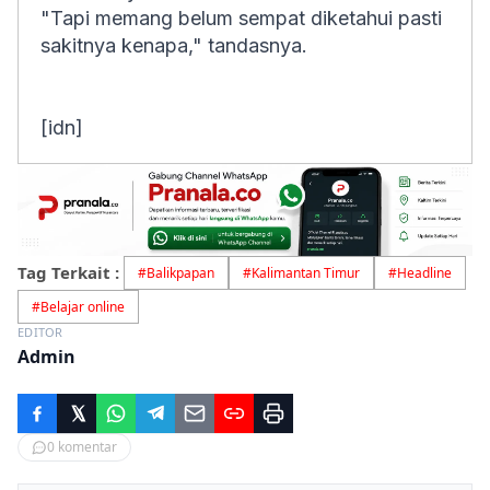
"Tapi memang belum sempat diketahui pasti
sakitnya kenapa," tandasnya.
[idn]
Tag Terkait :
#
Balikpapan
#
Kalimantan Timur
#
Headline
#
Belajar online
EDITOR
Admin
0
komentar