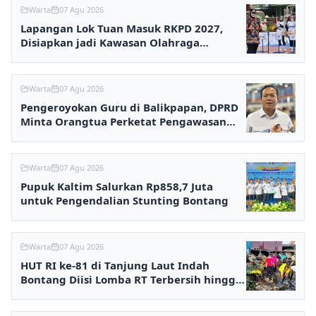
Warta
07 Agu 2026
Lapangan Lok Tuan Masuk RKPD 2027,
Disiapkan jadi Kawasan Olahraga
Terpadu
Warta
07 Agu 2026
Pengeroyokan Guru di Balikpapan, DPRD
Minta Orangtua Perketat Pengawasan
Anak
Warta
07 Agu 2026
Pupuk Kaltim Salurkan Rp858,7 Juta
untuk Pengendalian Stunting Bontang
Warta
07 Agu 2026
HUT RI ke-81 di Tanjung Laut Indah
Bontang Diisi Lomba RT Terbersih hingga
Fashion Show