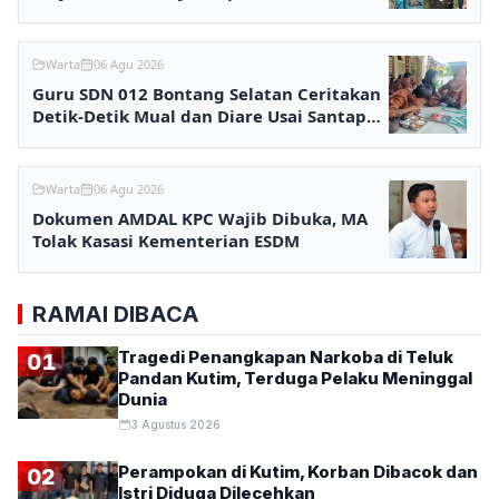
Warta
06 Agu 2026
Guru SDN 012 Bontang Selatan Ceritakan
Detik-Detik Mual dan Diare Usai Santap
MBG
Warta
06 Agu 2026
Dokumen AMDAL KPC Wajib Dibuka, MA
Tolak Kasasi Kementerian ESDM
RAMAI DIBACA
Tragedi Penangkapan Narkoba di Teluk
01
Pandan Kutim, Terduga Pelaku Meninggal
Dunia
3 Agustus 2026
Perampokan di Kutim, Korban Dibacok dan
02
Istri Diduga Dilecehkan