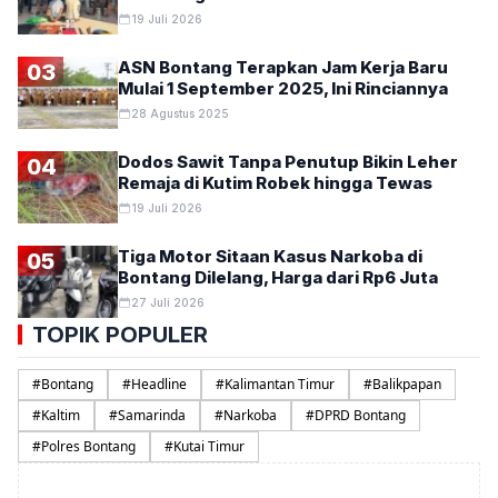
19 Juli 2026
ASN Bontang Terapkan Jam Kerja Baru
03
Mulai 1 September 2025, Ini Rinciannya
28 Agustus 2025
Dodos Sawit Tanpa Penutup Bikin Leher
04
Remaja di Kutim Robek hingga Tewas
19 Juli 2026
Tiga Motor Sitaan Kasus Narkoba di
05
Bontang Dilelang, Harga dari Rp6 Juta
27 Juli 2026
TOPIK POPULER
#
Bontang
#
Headline
#
Kalimantan Timur
#
Balikpapan
#
Kaltim
#
Samarinda
#
Narkoba
#
DPRD Bontang
#
Polres Bontang
#
Kutai Timur