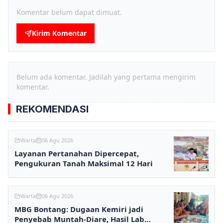
Komentar belum dapat dimuat.
Kirim Komentar
Belum ada komentar. Jadilah yang pertama mengirim
komentar.
REKOMENDASI
Warta
06 Agu 2026
Layanan Pertanahan Dipercepat,
Pengukuran Tanah Maksimal 12 Hari
Warta
06 Agu 2026
MBG Bontang: Dugaan Kemiri jadi
Penyebab Muntah-Diare, Hasil Lab