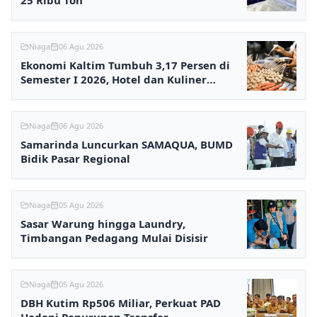
Niaga
06 Agu 2026
Ekonomi Kaltim Tumbuh 3,17 Persen di
Semester I 2026, Hotel dan Kuliner
Melesat
Niaga
06 Agu 2026
Samarinda Luncurkan SAMAQUA, BUMD
Bidik Pasar Regional
Niaga
05 Agu 2026
Sasar Warung hingga Laundry,
Timbangan Pedagang Mulai Disisir
Niaga
05 Agu 2026
DBH Kutim Rp506 Miliar, Perkuat PAD
Hadapi Penurunan Transfer