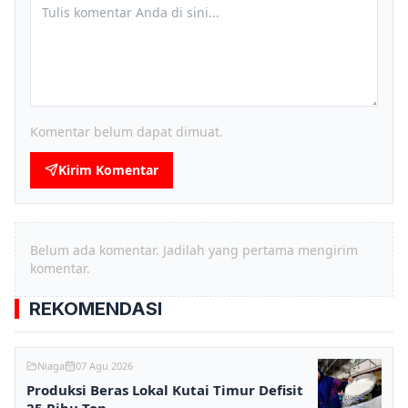
Komentar belum dapat dimuat.
Kirim Komentar
Belum ada komentar. Jadilah yang pertama mengirim
komentar.
REKOMENDASI
Niaga
07 Agu 2026
Produksi Beras Lokal Kutai Timur Defisit
25 Ribu Ton