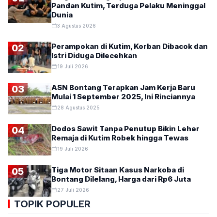
Pandan Kutim, Terduga Pelaku Meninggal
Dunia
3 Agustus 2026
Perampokan di Kutim, Korban Dibacok dan
02
Istri Diduga Dilecehkan
19 Juli 2026
ASN Bontang Terapkan Jam Kerja Baru
03
Mulai 1 September 2025, Ini Rinciannya
28 Agustus 2025
Dodos Sawit Tanpa Penutup Bikin Leher
04
Remaja di Kutim Robek hingga Tewas
19 Juli 2026
Tiga Motor Sitaan Kasus Narkoba di
05
Bontang Dilelang, Harga dari Rp6 Juta
27 Juli 2026
TOPIK POPULER