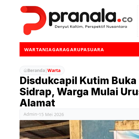
WARTA
NIAGA
RAGA
RUPA
SUARA
Beranda
|
Warta
Disdukcapil Kutim Buka
Sidrap, Warga Mulai Ur
Alamat
Admin
•
15 Mei 2026