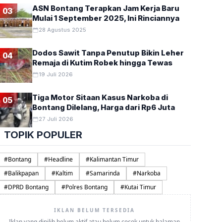
ASN Bontang Terapkan Jam Kerja Baru
03
Mulai 1 September 2025, Ini Rinciannya
28 Agustus 2025
Dodos Sawit Tanpa Penutup Bikin Leher
04
Remaja di Kutim Robek hingga Tewas
19 Juli 2026
Tiga Motor Sitaan Kasus Narkoba di
05
Bontang Dilelang, Harga dari Rp6 Juta
27 Juli 2026
TOPIK POPULER
#
Bontang
#
Headline
#
Kalimantan Timur
#
Balikpapan
#
Kaltim
#
Samarinda
#
Narkoba
#
DPRD Bontang
#
Polres Bontang
#
Kutai Timur
IKLAN BELUM TERSEDIA
Iklan yang dipilih belum aktif atau belum cocok untuk halaman