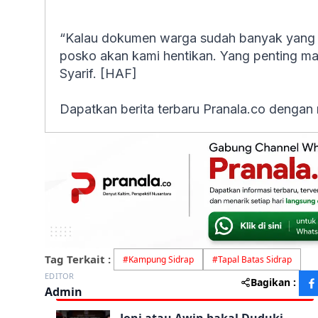
“Kalau dokumen warga sudah banyak yang 
posko akan kami hentikan. Yang penting mas
Syarif. [HAF]
Dapatkan berita terbaru Pranala.co dengan
Tag Terkait :
#
Kampung Sidrap
#
Tapal Batas Sidrap
EDITOR
Bagikan :
Admin
Joni atau Awin bakal Duduki