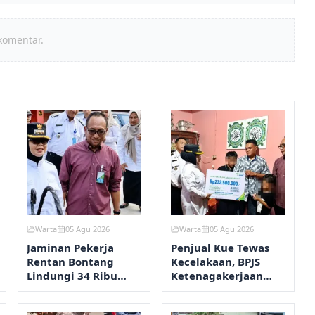
komentar.
Warta
05 Agu 2026
Warta
05 Agu 2026
Jaminan Pekerja
Penjual Kue Tewas
Rentan Bontang
Kecelakaan, BPJS
Lindungi 34 Ribu
Ketenagakerjaan
Warga, Klaim
Bontang Kucurkan
Tembus Rp2,7 Miliar
Santunan Rp233,5