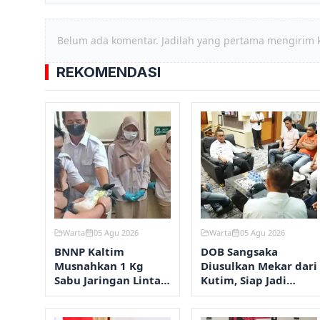
Belum ada komentar. Jadilah yang pertama mengirim 
REKOMENDASI
Warta
05 Agu 2026
Warta
05 Agu 2026
BNNP Kaltim
DOB Sangsaka
Musnahkan 1 Kg
Diusulkan Mekar dari
Sabu Jaringan Lintas
Kutim, Siap Jadi
Provinsi
Penyangga IKN