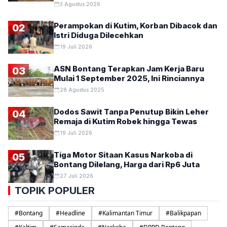
3 Agustus 2026
Perampokan di Kutim, Korban Dibacok dan
02
Istri Diduga Dilecehkan
19 Juli 2026
ASN Bontang Terapkan Jam Kerja Baru
03
Mulai 1 September 2025, Ini Rinciannya
28 Agustus 2025
Dodos Sawit Tanpa Penutup Bikin Leher
04
Remaja di Kutim Robek hingga Tewas
19 Juli 2026
Tiga Motor Sitaan Kasus Narkoba di
05
Bontang Dilelang, Harga dari Rp6 Juta
27 Juli 2026
TOPIK POPULER
#
Bontang
#
Headline
#
Kalimantan Timur
#
Balikpapan