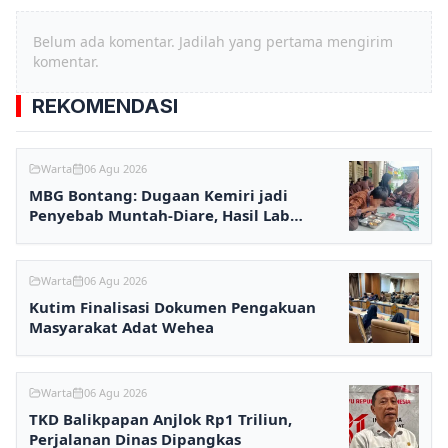
Belum ada komentar. Jadilah yang pertama mengirim
komentar.
REKOMENDASI
Warta
06 Agu 2026
MBG Bontang: Dugaan Kemiri jadi
Penyebab Muntah-Diare, Hasil Lab
Ditunggu
Warta
06 Agu 2026
Kutim Finalisasi Dokumen Pengakuan
Masyarakat Adat Wehea
Warta
06 Agu 2026
TKD Balikpapan Anjlok Rp1 Triliun,
Perjalanan Dinas Dipangkas