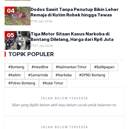
Dodos Sawit Tanpa Penutup Bikin Leher
04
Remaja di Kutim Robek hingga Tewas
19 Juli 2026
Tiga Motor Sitaan Kasus Narkoba di
05
Bontang Dilelang, Harga dari Rp6 Juta
27 Juli 2026
TOPIK POPULER
#
Bontang
#
Headline
#
Kalimantan Timur
#
Balikpapan
#
Kaltim
#
Samarinda
#
Narkoba
#
DPRD Bontang
#
Polres Bontang
#
Kutai Timur
IKLAN BELUM TERSEDIA
Iklan yang dipilih belum aktif atau belum cocok untuk halaman ini.
IKLAN BELUM TERSEDIA