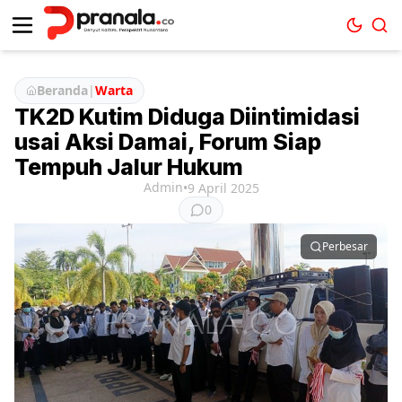
Beranda
|
Warta
TK2D Kutim Diduga Diintimidasi
usai Aksi Damai, Forum Siap
Tempuh Jalur Hukum
Admin
•
9 April 2025
0
Perbesar