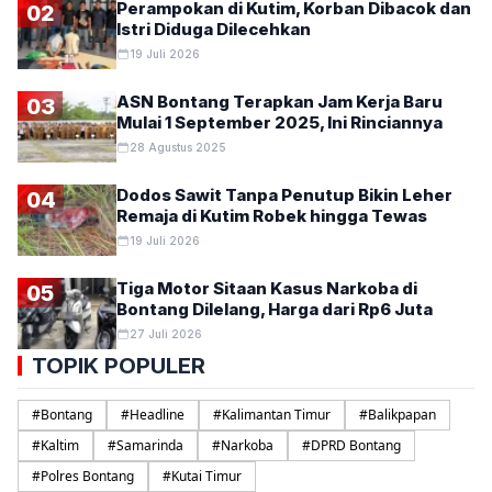
Perampokan di Kutim, Korban Dibacok dan
02
Istri Diduga Dilecehkan
19 Juli 2026
ASN Bontang Terapkan Jam Kerja Baru
03
Mulai 1 September 2025, Ini Rinciannya
28 Agustus 2025
Dodos Sawit Tanpa Penutup Bikin Leher
04
Remaja di Kutim Robek hingga Tewas
19 Juli 2026
Tiga Motor Sitaan Kasus Narkoba di
05
Bontang Dilelang, Harga dari Rp6 Juta
27 Juli 2026
TOPIK POPULER
#
Bontang
#
Headline
#
Kalimantan Timur
#
Balikpapan
#
Kaltim
#
Samarinda
#
Narkoba
#
DPRD Bontang
#
Polres Bontang
#
Kutai Timur