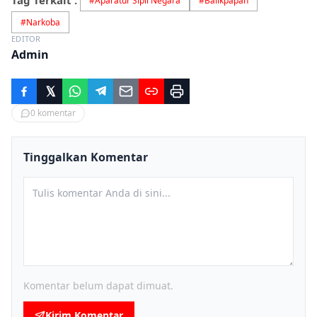
Tag Terkait :
#
Aparatur Sipil Negara
#
Balikpapan
#
Narkoba
EDITOR
Admin
0
komentar
Tinggalkan Komentar
Komentar belum dapat dimuat.
Kirim Komentar