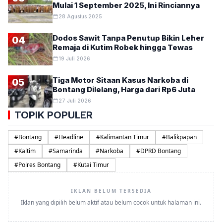
Mulai 1 September 2025, Ini Rinciannya
28 Agustus 2025
Dodos Sawit Tanpa Penutup Bikin Leher
04
Remaja di Kutim Robek hingga Tewas
19 Juli 2026
Tiga Motor Sitaan Kasus Narkoba di
05
Bontang Dilelang, Harga dari Rp6 Juta
27 Juli 2026
TOPIK POPULER
#
Bontang
#
Headline
#
Kalimantan Timur
#
Balikpapan
#
Kaltim
#
Samarinda
#
Narkoba
#
DPRD Bontang
#
Polres Bontang
#
Kutai Timur
IKLAN BELUM TERSEDIA
Iklan yang dipilih belum aktif atau belum cocok untuk halaman ini.