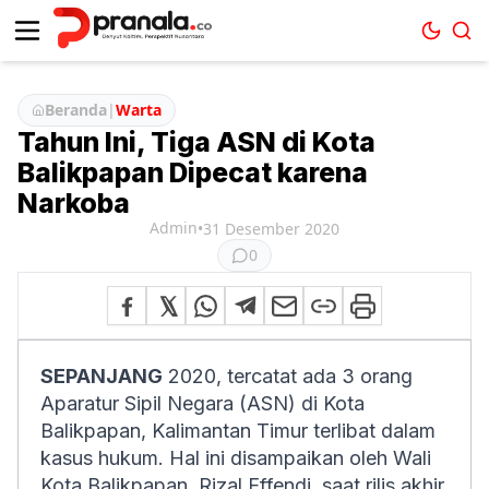
Beranda
|
Warta
Tahun Ini, Tiga ASN di Kota
Balikpapan Dipecat karena
Narkoba
Admin
•
31 Desember 2020
0
SEPANJANG
2020, tercatat ada 3 orang
Aparatur Sipil Negara (ASN) di Kota
Balikpapan, Kalimantan Timur terlibat dalam
kasus hukum. Hal ini disampaikan oleh Wali
Kota Balikpapan, Rizal Effendi, saat rilis akhir