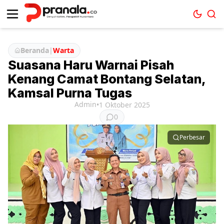
Beranda
|
Warta
Suasana Haru Warnai Pisah
Kenang Camat Bontang Selatan,
Kamsal Purna Tugas
Admin
•
1 Oktober 2025
0
Perbesar