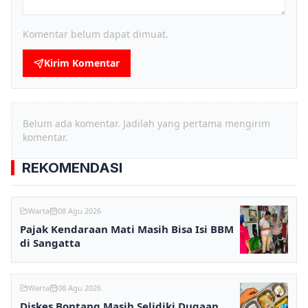
Komentar belum dapat dimuat.
Kirim Komentar
Belum ada komentar. Jadilah yang pertama mengirim
komentar.
REKOMENDASI
Warta
08 Agu 2026
Pajak Kendaraan Mati Masih Bisa Isi BBM
di Sangatta
Warta
08 Agu 2026
Diskes Bontang Masih Selidiki Dugaan