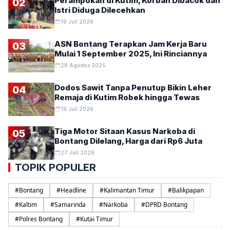
Perampokan di Kutim, Korban Dibacok dan
02
Istri Diduga Dilecehkan
19 Juli 2026
ASN Bontang Terapkan Jam Kerja Baru
03
Mulai 1 September 2025, Ini Rinciannya
28 Agustus 2025
Dodos Sawit Tanpa Penutup Bikin Leher
04
Remaja di Kutim Robek hingga Tewas
19 Juli 2026
Tiga Motor Sitaan Kasus Narkoba di
05
Bontang Dilelang, Harga dari Rp6 Juta
27 Juli 2026
TOPIK POPULER
#
Bontang
#
Headline
#
Kalimantan Timur
#
Balikpapan
#
Kaltim
#
Samarinda
#
Narkoba
#
DPRD Bontang
#
Polres Bontang
#
Kutai Timur