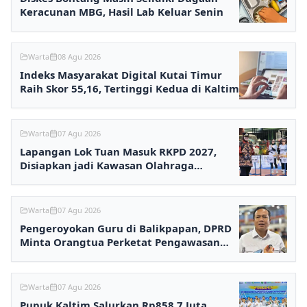
Keracunan MBG, Hasil Lab Keluar Senin
Warta
08 Agu 2026
Indeks Masyarakat Digital Kutai Timur
Raih Skor 55,16, Tertinggi Kedua di Kaltim
Warta
07 Agu 2026
Lapangan Lok Tuan Masuk RKPD 2027,
Disiapkan jadi Kawasan Olahraga
Terpadu
Warta
07 Agu 2026
Pengeroyokan Guru di Balikpapan, DPRD
Minta Orangtua Perketat Pengawasan
Anak
Warta
07 Agu 2026
Pupuk Kaltim Salurkan Rp858,7 Juta