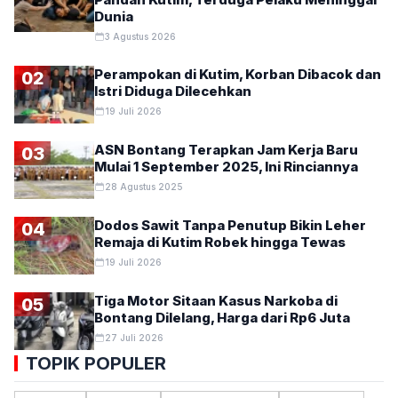
Dunia
3 Agustus 2026
Perampokan di Kutim, Korban Dibacok dan
02
Istri Diduga Dilecehkan
19 Juli 2026
ASN Bontang Terapkan Jam Kerja Baru
03
Mulai 1 September 2025, Ini Rinciannya
28 Agustus 2025
Dodos Sawit Tanpa Penutup Bikin Leher
04
Remaja di Kutim Robek hingga Tewas
19 Juli 2026
Tiga Motor Sitaan Kasus Narkoba di
05
Bontang Dilelang, Harga dari Rp6 Juta
27 Juli 2026
TOPIK POPULER