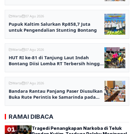
Anak
Warta
07 Agu 2026
Pupuk Kaltim Salurkan Rp858,7 Juta
untuk Pengendalian Stunting Bontang
Warta
07 Agu 2026
HUT RI ke-81 di Tanjung Laut Indah
Bontang Diisi Lomba RT Terbersih hingga
Fashion Show
Warta
07 Agu 2026
Bandara Rantau Panjang Paser Diusulkan
Buka Rute Perintis ke Samarinda pada
2027
RAMAI DIBACA
Tragedi Penangkapan Narkoba di Teluk
01
Pandan Kutim, Terduga Pelaku Meninggal