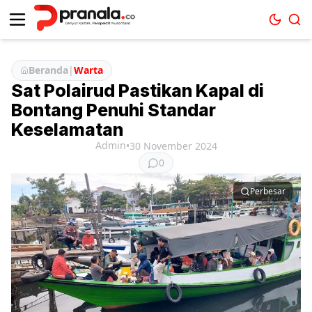
Beranda
|
Warta
Sat Polairud Pastikan Kapal di
Bontang Penuhi Standar
Keselamatan
Admin
•
30 November 2024
0
Perbesar