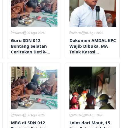
Warta
06 Agu 2026
Warta
06 Agu 2026
Guru SDN 012
Dokumen AMDAL KPC
Bontang Selatan
Wajib Dibuka, MA
Ceritakan Detik-
Tolak Kasasi
Detik Mual dan Diare
Kementerian ESDM
Usai Santap MBG
Warta
06 Agu 2026
Warta
06 Agu 2026
MBG di SDN 012
Lolos dari Maut, 15