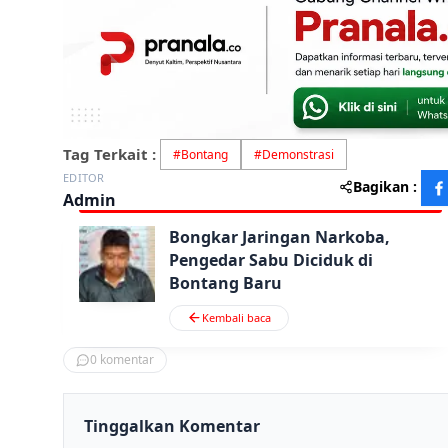
Tag Terkait :
#
Bontang
#
Demonstrasi
EDITOR
Bagikan :
Admin
Bongkar Jaringan Narkoba,
Pengedar Sabu Diciduk di
Bontang Baru
Kembali baca
0
komentar
Tinggalkan Komentar