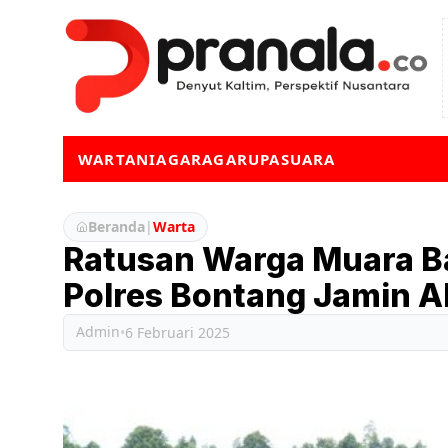
WARTA
NIAGA
RAGA
RUPA
SUARA
Beranda
|
Warta
Ratusan Warga Muara B
Polres Bontang Jamin Ak
Admin
•
6 Februari 2025