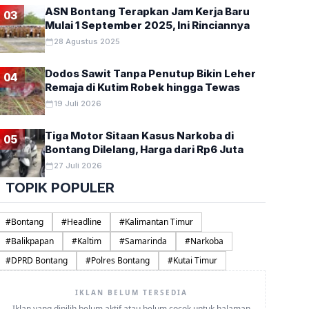
ASN Bontang Terapkan Jam Kerja Baru
03
Mulai 1 September 2025, Ini Rinciannya
28 Agustus 2025
Dodos Sawit Tanpa Penutup Bikin Leher
04
Remaja di Kutim Robek hingga Tewas
19 Juli 2026
Tiga Motor Sitaan Kasus Narkoba di
05
Bontang Dilelang, Harga dari Rp6 Juta
27 Juli 2026
TOPIK POPULER
#
Bontang
#
Headline
#
Kalimantan Timur
#
Balikpapan
#
Kaltim
#
Samarinda
#
Narkoba
#
DPRD Bontang
#
Polres Bontang
#
Kutai Timur
IKLAN BELUM TERSEDIA
Iklan yang dipilih belum aktif atau belum cocok untuk halaman