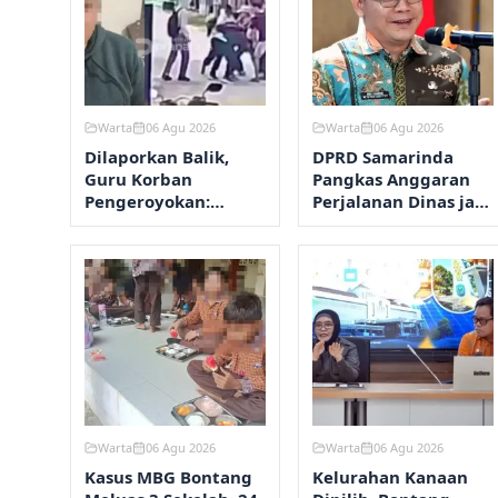
Warta
06 Agu 2026
Warta
06 Agu 2026
Dilaporkan Balik,
DPRD Samarinda
Guru Korban
Pangkas Anggaran
Pengeroyokan:
Perjalanan Dinas jadi
Fokusnya Aksi
Rp8,45 Miliar
Kekerasan
Warta
06 Agu 2026
Warta
06 Agu 2026
Kasus MBG Bontang
Kelurahan Kanaan