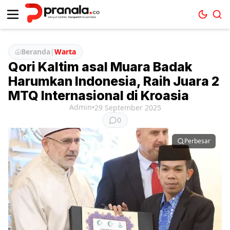
Beranda
|
Warta
Qori Kaltim asal Muara Badak
Harumkan Indonesia, Raih Juara 2
MTQ Internasional di Kroasia
Admin
•
29 September 2025
0
Perbesar