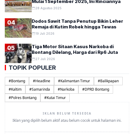
Mulai 1 September 2025, Ini Rinciannya
28 Agustus 2025
Dodos Sawit Tanpa Penutup Bikin Leher
04
Remaja di Kutim Robek hingga Tewas
19 Juli 2026
Tiga Motor Sitaan Kasus Narkoba di
05
Bontang Dilelang, Harga dari Rp6 Juta
27 Juli 2026
TOPIK POPULER
#
Bontang
#
Headline
#
Kalimantan Timur
#
Balikpapan
#
Kaltim
#
Samarinda
#
Narkoba
#
DPRD Bontang
#
Polres Bontang
#
Kutai Timur
IKLAN BELUM TERSEDIA
Iklan yang dipilih belum aktif atau belum cocok untuk halaman ini.