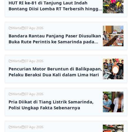
HUT RI ke-81 di Tanjung Laut Indah
Bontang Diisi Lomba RT Terbersih hingga
Fashion Show
Warta
07 Agu 2026
Bandara Rantau Panjang Paser Diusulkan
Buka Rute Perintis ke Samarinda pada
2027
Warta
07 Agu 2026
Pencurian Motor Beruntun di Balikpapan,
Pelaku Beraksi Dua Kali dalam Lima Hari
Warta
07 Agu 2026
Pria Diikat di Tiang Listrik Samarinda,
Polisi Ungkap Fakta Sebenarnya
Warta
07 Agu 2026