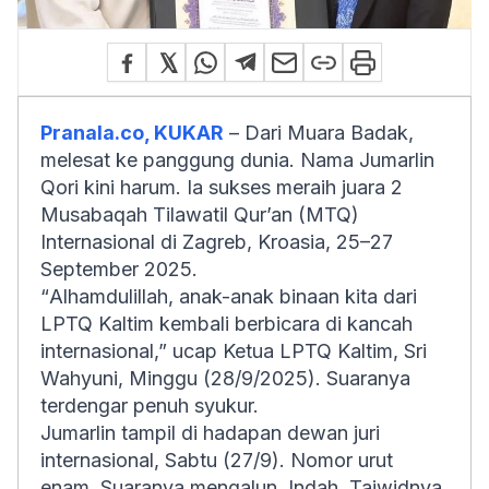
Pranala.co, KUKAR
– Dari Muara Badak,
melesat ke panggung dunia. Nama Jumarlin
Qori kini harum. Ia sukses meraih juara 2
Musabaqah Tilawatil Qur’an (MTQ)
Internasional di Zagreb, Kroasia, 25–27
September 2025.
“
Alhamdulillah
, anak-anak binaan kita dari
LPTQ Kaltim kembali berbicara di kancah
internasional,” ucap Ketua LPTQ Kaltim, Sri
Wahyuni, Minggu (28/9/2025). Suaranya
terdengar penuh syukur.
Jumarlin tampil di hadapan dewan juri
internasional, Sabtu (27/9). Nomor urut
enam. Suaranya mengalun. Indah. Tajwidnya