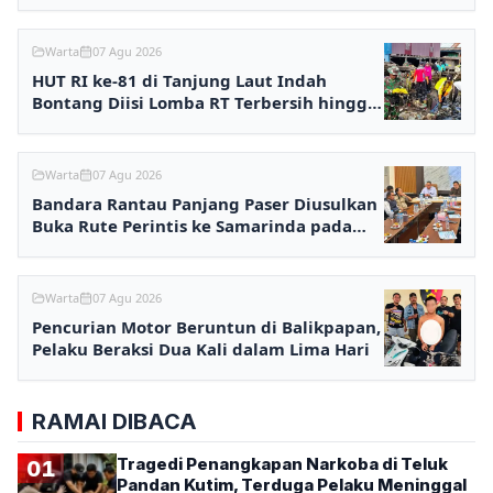
Warta
07 Agu 2026
HUT RI ke-81 di Tanjung Laut Indah
Bontang Diisi Lomba RT Terbersih hingga
Fashion Show
Warta
07 Agu 2026
Bandara Rantau Panjang Paser Diusulkan
Buka Rute Perintis ke Samarinda pada
2027
Warta
07 Agu 2026
Pencurian Motor Beruntun di Balikpapan,
Pelaku Beraksi Dua Kali dalam Lima Hari
RAMAI DIBACA
Tragedi Penangkapan Narkoba di Teluk
01
Pandan Kutim, Terduga Pelaku Meninggal