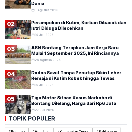
Dunia
3 Agustus 2026
Perampokan di Kutim, Korban Dibacok dan
02
Istri Diduga Dilecehkan
19 Juli 2026
ASN Bontang Terapkan Jam Kerja Baru
03
Mulai 1 September 2025, Ini Rinciannya
28 Agustus 2025
Dodos Sawit Tanpa Penutup Bikin Leher
04
Remaja di Kutim Robek hingga Tewas
19 Juli 2026
Tiga Motor Sitaan Kasus Narkoba di
05
Bontang Dilelang, Harga dari Rp6 Juta
27 Juli 2026
TOPIK POPULER
#
Bontang
#
Headline
#
Kalimantan Timur
#
Balikpapan