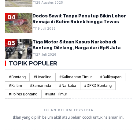
28 Agustus 2025
Dodos Sawit Tanpa Penutup Bikin Leher
04
Remaja di Kutim Robek hingga Tewas
19 Juli 2026
Tiga Motor Sitaan Kasus Narkoba di
05
Bontang Dilelang, Harga dari Rp6 Juta
27 Juli 2026
TOPIK POPULER
#
Bontang
#
Headline
#
Kalimantan Timur
#
Balikpapan
#
Kaltim
#
Samarinda
#
Narkoba
#
DPRD Bontang
#
Polres Bontang
#
Kutai Timur
IKLAN BELUM TERSEDIA
Iklan yang dipilih belum aktif atau belum cocok untuk halaman ini.