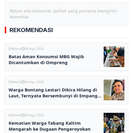
Belum ada komentar. Jadilah yang pertama mengirim
komentar.
REKOMENDASI
Warta
09 Agu 2026
Batas Aman Konsumsi MBG Wajib
Dicantumkan di Ompreng
Warta
09 Agu 2026
Warga Bontang Lestari Dikira Hilang di
Laut, Ternyata Bersembunyi di Empang
karena Utang
Warta
09 Agu 2026
Kematian Warga Tabang Kaltim
Mengarah ke Dugaan Pengeroyokan