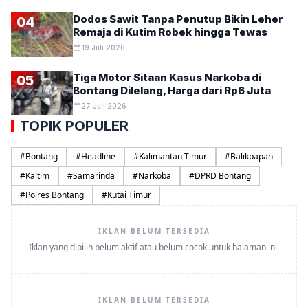
Dodos Sawit Tanpa Penutup Bikin Leher
04
Remaja di Kutim Robek hingga Tewas
19 Juli 2026
Tiga Motor Sitaan Kasus Narkoba di
05
Bontang Dilelang, Harga dari Rp6 Juta
27 Juli 2026
TOPIK POPULER
#
Bontang
#
Headline
#
Kalimantan Timur
#
Balikpapan
#
Kaltim
#
Samarinda
#
Narkoba
#
DPRD Bontang
#
Polres Bontang
#
Kutai Timur
IKLAN BELUM TERSEDIA
Iklan yang dipilih belum aktif atau belum cocok untuk halaman ini.
IKLAN BELUM TERSEDIA