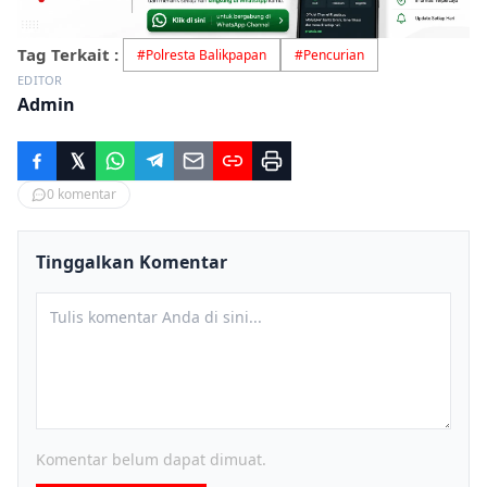
Tag Terkait :
#
Polresta Balikpapan
#
Pencurian
EDITOR
Admin
0
komentar
Tinggalkan Komentar
Komentar belum dapat dimuat.