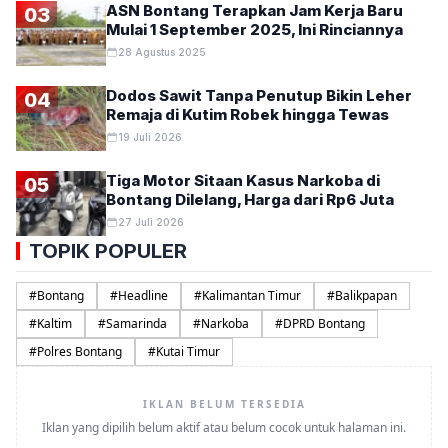
ASN Bontang Terapkan Jam Kerja Baru
03
Mulai 1 September 2025, Ini Rinciannya
28 Agustus 2025
Dodos Sawit Tanpa Penutup Bikin Leher
04
Remaja di Kutim Robek hingga Tewas
19 Juli 2026
Tiga Motor Sitaan Kasus Narkoba di
05
Bontang Dilelang, Harga dari Rp6 Juta
27 Juli 2026
TOPIK POPULER
#
Bontang
#
Headline
#
Kalimantan Timur
#
Balikpapan
#
Kaltim
#
Samarinda
#
Narkoba
#
DPRD Bontang
#
Polres Bontang
#
Kutai Timur
IKLAN BELUM TERSEDIA
Iklan yang dipilih belum aktif atau belum cocok untuk halaman ini.