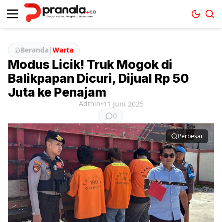
Beranda
|
Warta
Modus Licik! Truk Mogok di
Balikpapan Dicuri, Dijual Rp 50
Juta ke Penajam
Admin
•
11 Juni 2025
0
Perbesar