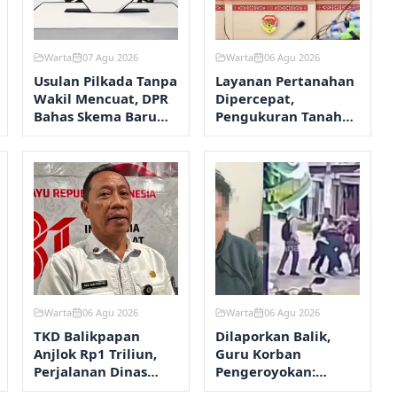
Warta
07 Agu 2026
Warta
06 Agu 2026
Usulan Pilkada Tanpa
Layanan Pertanahan
Wakil Mencuat, DPR
Dipercepat,
Bahas Skema Baru
Pengukuran Tanah
Kepala Daerah
Maksimal 12 Hari
Warta
06 Agu 2026
Warta
06 Agu 2026
TKD Balikpapan
Dilaporkan Balik,
Anjlok Rp1 Triliun,
Guru Korban
Perjalanan Dinas
Pengeroyokan:
Dipangkas
Fokusnya Aksi