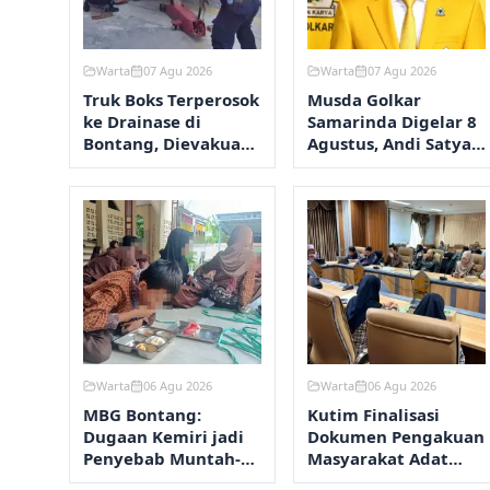
Warta
07 Agu 2026
Warta
07 Agu 2026
Truk Boks Terperosok
Musda Golkar
ke Drainase di
Samarinda Digelar 8
Bontang, Dievakuasi
Agustus, Andi Satya
30 Menit
Jadi Calon Tunggal
Warta
06 Agu 2026
Warta
06 Agu 2026
MBG Bontang:
Kutim Finalisasi
Dugaan Kemiri jadi
Dokumen Pengakuan
Penyebab Muntah-
Masyarakat Adat
Diare, Hasil Lab
Wehea