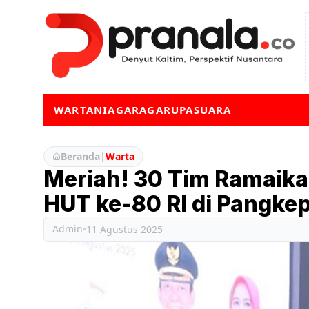
WARTA
NIAGA
RAGA
RUPA
SUARA
Beranda
|
Warta
Meriah! 30 Tim Ramaik
HUT ke-80 RI di Pangke
Admin
•
11 Agustus 2025