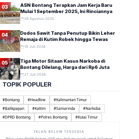
ASN Bontang Terapkan Jam Kerja Baru
03
Mulai 1 September 2025, Ini Rinciannya
28 Agustus 2025
Dodos Sawit Tanpa Penutup Bikin Leher
04
Remaja di Kutim Robek hingga Tewas
19 Juli 2026
Tiga Motor Sitaan Kasus Narkoba di
05
Bontang Dilelang, Harga dari Rp6 Juta
27 Juli 2026
TOPIK POPULER
#
Bontang
#
Headline
#
Kalimantan Timur
#
Balikpapan
#
Kaltim
#
Samarinda
#
Narkoba
#
DPRD Bontang
#
Polres Bontang
#
Kutai Timur
IKLAN BELUM TERSEDIA
Iklan yang dipilih belum aktif atau belum cocok untuk halaman