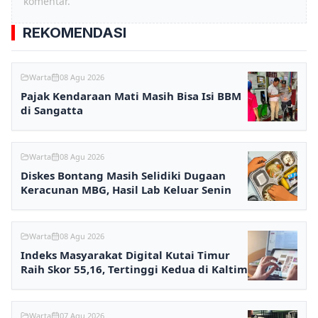
komentar.
REKOMENDASI
Warta
08 Agu 2026
Pajak Kendaraan Mati Masih Bisa Isi BBM
di Sangatta
Warta
08 Agu 2026
Diskes Bontang Masih Selidiki Dugaan
Keracunan MBG, Hasil Lab Keluar Senin
Warta
08 Agu 2026
Indeks Masyarakat Digital Kutai Timur
Raih Skor 55,16, Tertinggi Kedua di Kaltim
Warta
07 Agu 2026