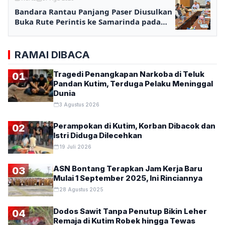
Bandara Rantau Panjang Paser Diusulkan
Buka Rute Perintis ke Samarinda pada
2027
RAMAI DIBACA
Tragedi Penangkapan Narkoba di Teluk
01
Pandan Kutim, Terduga Pelaku Meninggal
Dunia
3 Agustus 2026
Perampokan di Kutim, Korban Dibacok dan
02
Istri Diduga Dilecehkan
19 Juli 2026
ASN Bontang Terapkan Jam Kerja Baru
03
Mulai 1 September 2025, Ini Rinciannya
28 Agustus 2025
Dodos Sawit Tanpa Penutup Bikin Leher
04
Remaja di Kutim Robek hingga Tewas