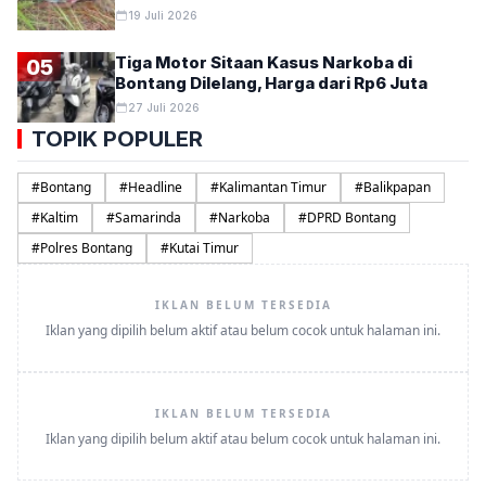
19 Juli 2026
Tiga Motor Sitaan Kasus Narkoba di
05
Bontang Dilelang, Harga dari Rp6 Juta
27 Juli 2026
TOPIK POPULER
#
Bontang
#
Headline
#
Kalimantan Timur
#
Balikpapan
#
Kaltim
#
Samarinda
#
Narkoba
#
DPRD Bontang
#
Polres Bontang
#
Kutai Timur
IKLAN BELUM TERSEDIA
Iklan yang dipilih belum aktif atau belum cocok untuk halaman ini.
IKLAN BELUM TERSEDIA
Iklan yang dipilih belum aktif atau belum cocok untuk halaman ini.