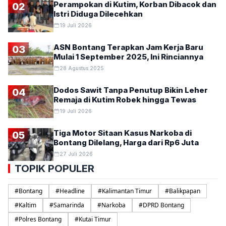
Perampokan di Kutim, Korban Dibacok dan
02
Istri Diduga Dilecehkan
19 Juli 2026
ASN Bontang Terapkan Jam Kerja Baru
03
Mulai 1 September 2025, Ini Rinciannya
28 Agustus 2025
Dodos Sawit Tanpa Penutup Bikin Leher
04
Remaja di Kutim Robek hingga Tewas
19 Juli 2026
Tiga Motor Sitaan Kasus Narkoba di
05
Bontang Dilelang, Harga dari Rp6 Juta
27 Juli 2026
TOPIK POPULER
#
Bontang
#
Headline
#
Kalimantan Timur
#
Balikpapan
#
Kaltim
#
Samarinda
#
Narkoba
#
DPRD Bontang
#
Polres Bontang
#
Kutai Timur