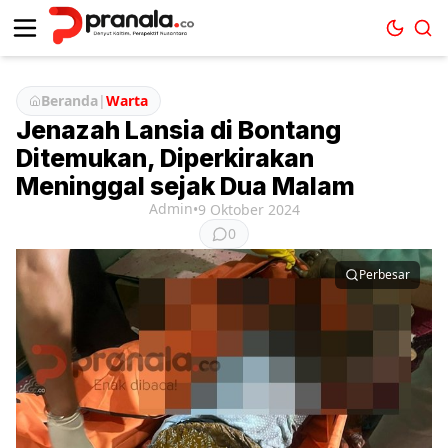
Beranda
|
Warta
Jenazah Lansia di Bontang
Ditemukan, Diperkirakan
Meninggal sejak Dua Malam
Admin
•
9 Oktober 2024
0
Perbesar