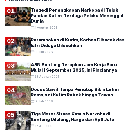
Tragedi Penangkapan Narkoba di Teluk
01
Pandan Kutim, Terduga Pelaku Meninggal
Dunia
3 Agustus 2026
Perampokan di Kutim, Korban Dibacok dan
02
Istri Diduga Dilecehkan
19 Juli 2026
ASN Bontang Terapkan Jam Kerja Baru
03
Mulai 1 September 2025, Ini Rinciannya
28 Agustus 2025
Dodos Sawit Tanpa Penutup Bikin Leher
04
Remaja di Kutim Robek hingga Tewas
19 Juli 2026
Tiga Motor Sitaan Kasus Narkoba di
05
Bontang Dilelang, Harga dari Rp6 Juta
27 Juli 2026