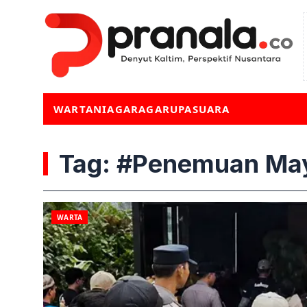
WARTA
NIAGA
RAGA
RUPA
SUARA
Tag: #Penemuan Ma
WARTA