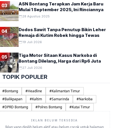
ASN Bontang Terapkan Jam Kerja Baru
03
Mulai 1 September 2025, Ini Rinciannya
28 Agustus 2025
Dodos Sawit Tanpa Penutup Bikin Leher
04
Remaja di Kutim Robek hingga Tewas
19 Juli 2026
Kompor Jargas Gratis Dibagika
Tiga Motor Sitaan Kasus Narkoba di
05
Bontang Dilelang, Harga dari Rp6 Juta
Tanjung Laut, Ini Tahap Selanj
27 Juli 2026
Fahrul Razi
9 Agustus 2026
TOPIK POPULER
KOMPOR jarigan gas alias jargas gratis mulai dibagikan kepada 
Bontang, Selasa (4/8/…
#
Bontang
#
Headline
#
Kalimantan Timur
#
Balikpapan
#
Kaltim
#
Samarinda
#
Narkoba
#
DPRD Bontang
#
Polres Bontang
#
Kutai Timur
IKLAN BELUM TERSEDIA
Iklan yang dipilih belum aktif atau belum cocok untuk halaman