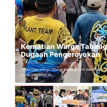
Kematian Warga Tabang
Dugaan Pengeroyokan
Syahrul Ramadhan
9 Agustus 2026
KEMATIAN warga Tabang berinisial I di Desa Bilah T
mulai menemui tit…