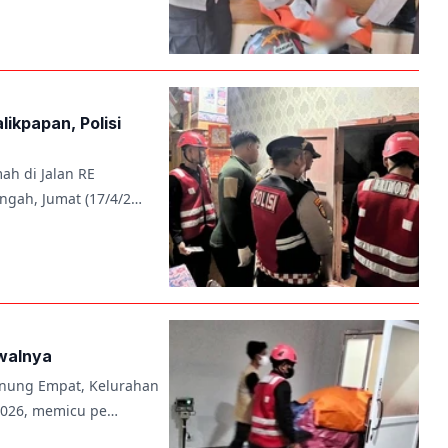
ikpapan, Polisi
h di Jalan RE
engah, Jumat (17/4/2…
Awalnya
nung Empat, Kelurahan
 2026, memicu pe…