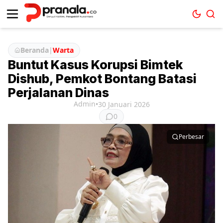
Beranda
|
Warta
Buntut Kasus Korupsi Bimtek
Dishub, Pemkot Bontang Batasi
Perjalanan Dinas
Admin
•
30 Januari 2026
0
Perbesar