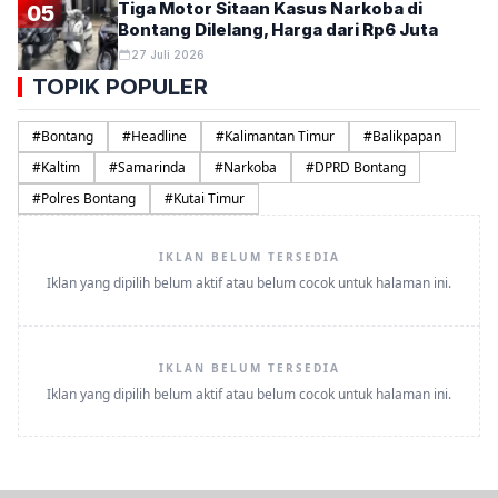
Tiga Motor Sitaan Kasus Narkoba di
05
Bontang Dilelang, Harga dari Rp6 Juta
27 Juli 2026
TOPIK POPULER
#
Bontang
#
Headline
#
Kalimantan Timur
#
Balikpapan
#
Kaltim
#
Samarinda
#
Narkoba
#
DPRD Bontang
#
Polres Bontang
#
Kutai Timur
IKLAN BELUM TERSEDIA
Iklan yang dipilih belum aktif atau belum cocok untuk halaman ini.
IKLAN BELUM TERSEDIA
Iklan yang dipilih belum aktif atau belum cocok untuk halaman ini.