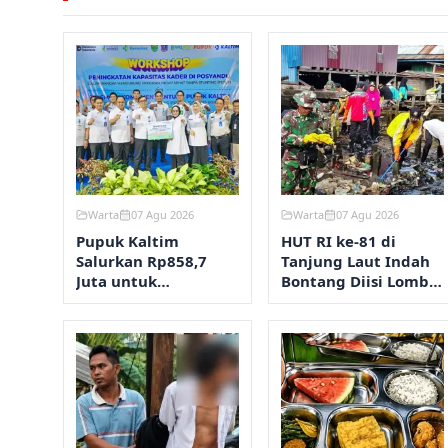
Warta
07 Agu 2026
Warta
07 Agu 2026
Pupuk Kaltim
HUT RI ke-81 di
Salurkan Rp858,7
Tanjung Laut Indah
Juta untuk
Bontang Diisi Lomba
Pengendalian
RT Terbersih hingga
Stunting Bontang
Fashion Show