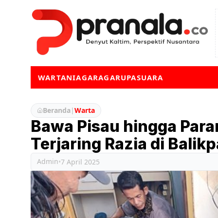
WARTA
NIAGA
RAGA
RUPA
SUARA
Beranda
|
Warta
Bawa Pisau hingga Par
Terjaring Razia di Balik
Admin
•
7 April 2025