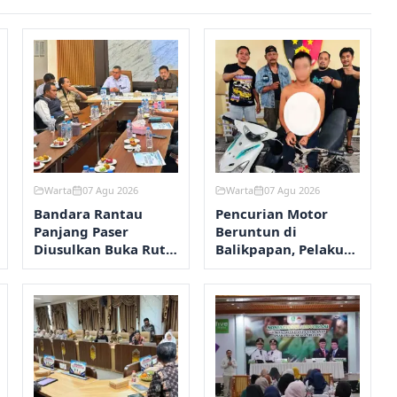
Warta
07 Agu 2026
Warta
07 Agu 2026
Bandara Rantau
Pencurian Motor
Panjang Paser
Beruntun di
Diusulkan Buka Rute
Balikpapan, Pelaku
Perintis ke
Beraksi Dua Kali
Samarinda pada
dalam Lima Hari
2027