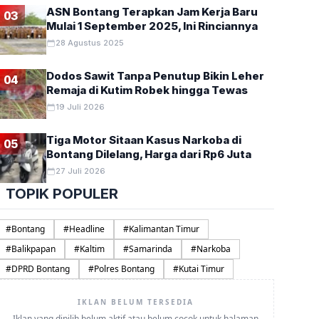
ASN Bontang Terapkan Jam Kerja Baru
03
Mulai 1 September 2025, Ini Rinciannya
28 Agustus 2025
Dodos Sawit Tanpa Penutup Bikin Leher
04
Remaja di Kutim Robek hingga Tewas
19 Juli 2026
Tiga Motor Sitaan Kasus Narkoba di
05
Bontang Dilelang, Harga dari Rp6 Juta
27 Juli 2026
TOPIK POPULER
#
Bontang
#
Headline
#
Kalimantan Timur
#
Balikpapan
#
Kaltim
#
Samarinda
#
Narkoba
#
DPRD Bontang
#
Polres Bontang
#
Kutai Timur
IKLAN BELUM TERSEDIA
Iklan yang dipilih belum aktif atau belum cocok untuk halaman