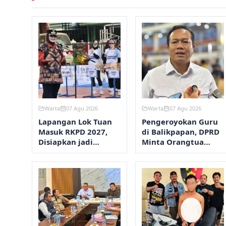
Warta
07 Agu 2026
Warta
07 Agu 2026
Lapangan Lok Tuan
Pengeroyokan Guru
Masuk RKPD 2027,
di Balikpapan, DPRD
Disiapkan jadi
Minta Orangtua
Kawasan Olahraga
Perketat
Terpadu
Pengawasan Anak