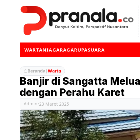
WARTA
NIAGA
RAGA
RUPA
SUARA
Beranda
|
Warta
Banjir di Sangatta Melu
dengan Perahu Karet
Admin
•
23 Maret 2025