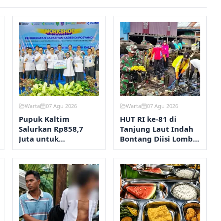
Warta
07 Agu 2026
Warta
07 Agu 2026
Pupuk Kaltim
HUT RI ke-81 di
Salurkan Rp858,7
Tanjung Laut Indah
Juta untuk
Bontang Diisi Lomba
Pengendalian
RT Terbersih hingga
Stunting Bontang
Fashion Show