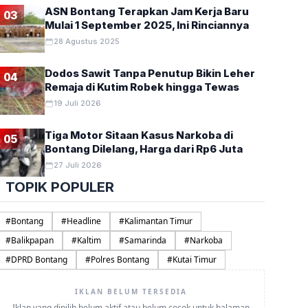
ASN Bontang Terapkan Jam Kerja Baru
03
Mulai 1 September 2025, Ini Rinciannya
28 Agustus 2025
Dodos Sawit Tanpa Penutup Bikin Leher
04
Remaja di Kutim Robek hingga Tewas
19 Juli 2026
Tiga Motor Sitaan Kasus Narkoba di
05
Bontang Dilelang, Harga dari Rp6 Juta
27 Juli 2026
TOPIK POPULER
#
Bontang
#
Headline
#
Kalimantan Timur
#
Balikpapan
#
Kaltim
#
Samarinda
#
Narkoba
#
DPRD Bontang
#
Polres Bontang
#
Kutai Timur
IKLAN BELUM TERSEDIA
Iklan yang dipilih belum aktif atau belum cocok untuk halaman