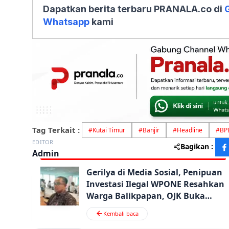
Dapatkan berita terbaru PRANALA.co di
Whatsapp
kami
Tag Terkait :
#
Kutai Timur
#
Banjir
#
Headline
#
BP
EDITOR
Bagikan :
Admin
Gerilya di Media Sosial, Penipuan
Investasi Ilegal WPONE Resahkan
Warga Balikpapan, OJK Buka
Suara
Kembali baca