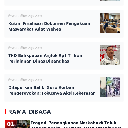
Ditunggu
Warta
06 Agu 2026
Kutim Finalisasi Dokumen Pengakuan
Masyarakat Adat Wehea
Warta
06 Agu 2026
TKD Balikpapan Anjlok Rp1 Triliun,
Perjalanan Dinas Dipangkas
Warta
06 Agu 2026
Dilaporkan Balik, Guru Korban
Pengeroyokan: Fokusnya Aksi Kekerasan
RAMAI DIBACA
Tragedi Penangkapan Narkoba di Teluk
01