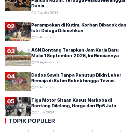
Pandan Kutim, Terduga Pelaku Meninggal
Dunia
3 Agustus 2026
Perampokan di Kutim, Korban Dibacok dan
02
Istri Diduga Dilecehkan
19 Juli 2026
ASN Bontang Terapkan Jam Kerja Baru
03
Mulai 1 September 2025, Ini Rinciannya
28 Agustus 2025
Dodos Sawit Tanpa Penutup Bikin Leher
04
Remaja di Kutim Robek hingga Tewas
19 Juli 2026
Tiga Motor Sitaan Kasus Narkoba di
05
Bontang Dilelang, Harga dari Rp6 Juta
27 Juli 2026
TOPIK POPULER