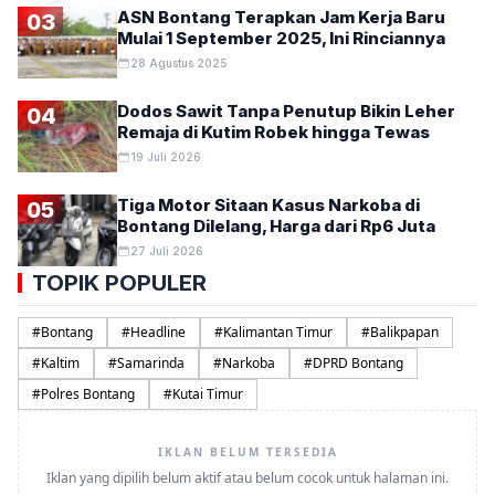
ASN Bontang Terapkan Jam Kerja Baru
03
Mulai 1 September 2025, Ini Rinciannya
28 Agustus 2025
Dodos Sawit Tanpa Penutup Bikin Leher
04
Remaja di Kutim Robek hingga Tewas
19 Juli 2026
Tiga Motor Sitaan Kasus Narkoba di
05
Bontang Dilelang, Harga dari Rp6 Juta
27 Juli 2026
TOPIK POPULER
#
Bontang
#
Headline
#
Kalimantan Timur
#
Balikpapan
#
Kaltim
#
Samarinda
#
Narkoba
#
DPRD Bontang
#
Polres Bontang
#
Kutai Timur
IKLAN BELUM TERSEDIA
Iklan yang dipilih belum aktif atau belum cocok untuk halaman ini.