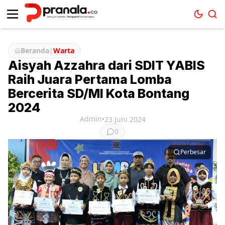
Beranda
|
Warta
Aisyah Azzahra dari SDIT YABIS
Raih Juara Pertama Lomba
Bercerita SD/MI Kota Bontang
2024
Admin
•
23 Juni 2024
0
Perbesar