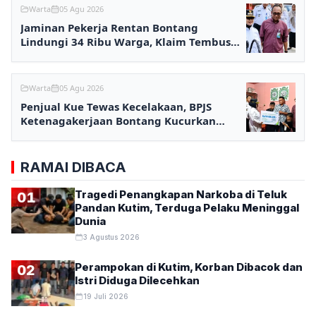
Warta
05 Agu 2026
Jaminan Pekerja Rentan Bontang
Lindungi 34 Ribu Warga, Klaim Tembus
Rp2,7 Miliar
Warta
05 Agu 2026
Penjual Kue Tewas Kecelakaan, BPJS
Ketenagakerjaan Bontang Kucurkan
Santunan Rp233,5 Juta
RAMAI DIBACA
Tragedi Penangkapan Narkoba di Teluk
01
Pandan Kutim, Terduga Pelaku Meninggal
Dunia
3 Agustus 2026
Perampokan di Kutim, Korban Dibacok dan
02
Istri Diduga Dilecehkan
19 Juli 2026