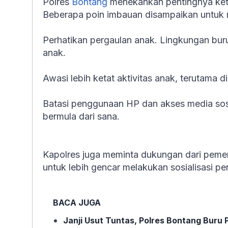
Polres
Bontang
menekankan pentingnya kete
Beberapa poin imbauan disampaikan untuk 
Perhatikan pergaulan anak. Lingkungan buru
anak.
Awasi lebih ketat aktivitas anak, terutama d
Batasi penggunaan HP dan akses media sosia
bermula dari sana.
Kapolres juga meminta dukungan dari pemer
untuk lebih gencar melakukan sosialisasi p
BACA JUGA
Janji Usut Tuntas, Polres Bontang Buru 