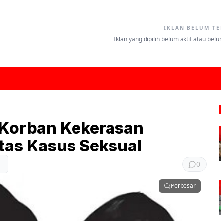
IKLAN BELUM TE
Iklan yang dipilih belum aktif atau bel
i Korban Kekerasan
tas Kasus Seksual
0
Perbesar