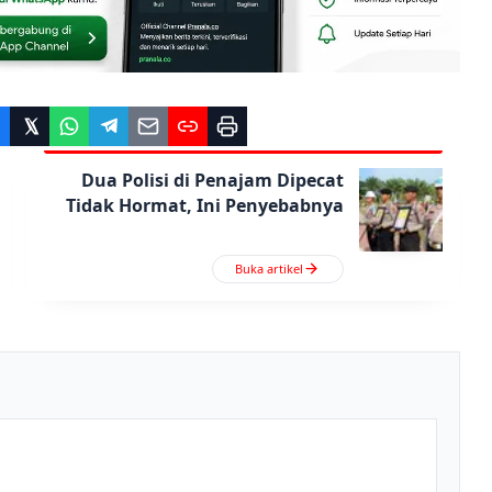
Dua Polisi di Penajam Dipecat
Tidak Hormat, Ini Penyebabnya
Buka artikel