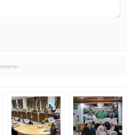
komentar.