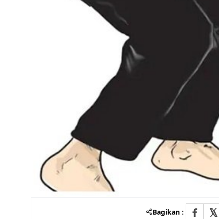
Bagikan :