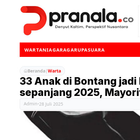
WARTA
NIAGA
RAGA
RUPA
SUARA
Beranda
|
Warta
33 Anak di Bontang jad
sepanjang 2025, Mayori
Admin
•
28 Juli 2025