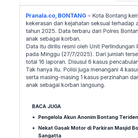
Pranala.co, BONTANG
– Kota Bontang kem
kekerasan dan kejahatan seksual terhadap 
tahun 2025. Data terbaru dari Polres Bont
anak sebagai korban.
Data itu dirilis resmi oleh Unit Perlindun
pada Minggu (27/7/2025). Dari jumlah ter
total 16 laporan. Disusul 6 kasus pencabula
Tak hanya itu. Polisi juga menangani 4 k
serta masing-masing 1 kasus perzinahan da
anak sebagai korban langsung.
BACA JUGA
Pengelola Akun Anonim Bontang Terident
Nekat Gasak Motor di Parkiran Masjid Bon
Sangatta