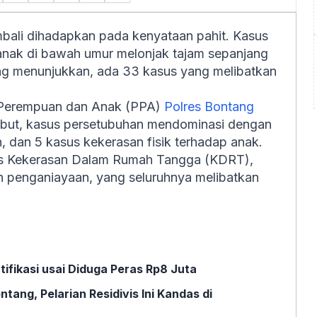
bali dihadapkan pada kenyataan pahit. Kasus
anak di bawah umur melonjak tajam sepanjang
ang menunjukkan, ada 33 kasus yang melibatkan
gan Perempuan dan Anak (PPA)
Polres Bontang
sebut, kasus persetubuhan mendominasi dengan
n, dan 5 kasus kekerasan fisik terhadap anak.
asus Kekerasan Dalam Rumah Tangga (KDRT),
n penganiayaan, yang seluruhnya melibatkan
ifikasi usai Diduga Peras Rp8 Juta
tang, Pelarian Residivis Ini Kandas di