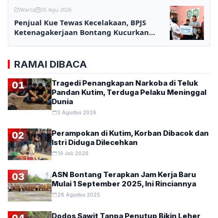
Warta
05 Agu 2026
Penjual Kue Tewas Kecelakaan, BPJS
Ketenagakerjaan Bontang Kucurkan
Santunan Rp233,5 Juta
RAMAI DIBACA
Tragedi Penangkapan Narkoba di Teluk
01
Pandan Kutim, Terduga Pelaku Meninggal
Dunia
3 Agustus 2026
Perampokan di Kutim, Korban Dibacok dan
02
Istri Diduga Dilecehkan
19 Juli 2026
ASN Bontang Terapkan Jam Kerja Baru
03
Mulai 1 September 2025, Ini Rinciannya
28 Agustus 2025
Dodos Sawit Tanpa Penutup Bikin Leher
04