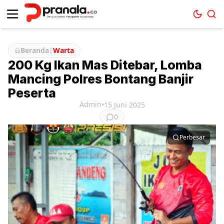
Beranda
|
Warta
200 Kg Ikan Mas Ditebar, Lomba
Mancing Polres Bontang Banjir
Peserta
Admin
•
15 Juni 2025
0
Perbesar