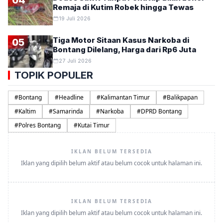
Remaja di Kutim Robek hingga Tewas
19 Juli 2026
Tiga Motor Sitaan Kasus Narkoba di
05
Bontang Dilelang, Harga dari Rp6 Juta
27 Juli 2026
TOPIK POPULER
#
Bontang
#
Headline
#
Kalimantan Timur
#
Balikpapan
#
Kaltim
#
Samarinda
#
Narkoba
#
DPRD Bontang
#
Polres Bontang
#
Kutai Timur
IKLAN BELUM TERSEDIA
Iklan yang dipilih belum aktif atau belum cocok untuk halaman ini.
IKLAN BELUM TERSEDIA
Iklan yang dipilih belum aktif atau belum cocok untuk halaman ini.