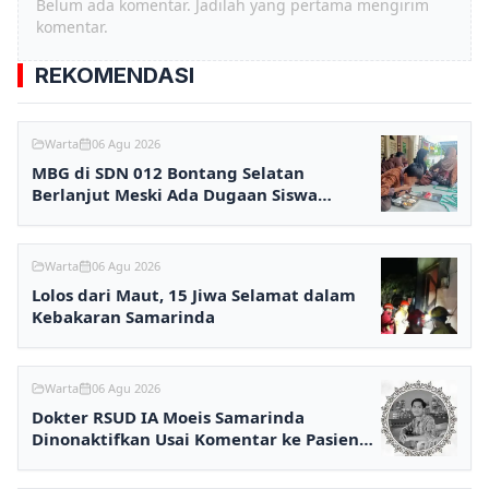
Belum ada komentar. Jadilah yang pertama mengirim
komentar.
REKOMENDASI
Warta
06 Agu 2026
MBG di SDN 012 Bontang Selatan
Berlanjut Meski Ada Dugaan Siswa
Keracunan
Warta
06 Agu 2026
Lolos dari Maut, 15 Jiwa Selamat dalam
Kebakaran Samarinda
Warta
06 Agu 2026
Dokter RSUD IA Moeis Samarinda
Dinonaktifkan Usai Komentar ke Pasien
BPJS Viral