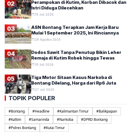
Perampokan di Kutim, Korban Dibacok dan
02
Istri Diduga Dilecehkan
19 Juli 2026
ASN Bontang Terapkan Jam Kerja Baru
03
Mulai 1 September 2025, Ini Rinciannya
28 Agustus 2025
Dodos Sawit Tanpa Penutup Bikin Leher
04
Remaja di Kutim Robek hingga Tewas
19 Juli 2026
Tiga Motor Sitaan Kasus Narkoba di
05
Bontang Dilelang, Harga dari Rp6 Juta
27 Juli 2026
TOPIK POPULER
#
Bontang
#
Headline
#
Kalimantan Timur
#
Balikpapan
#
Kaltim
#
Samarinda
#
Narkoba
#
DPRD Bontang
#
Polres Bontang
#
Kutai Timur