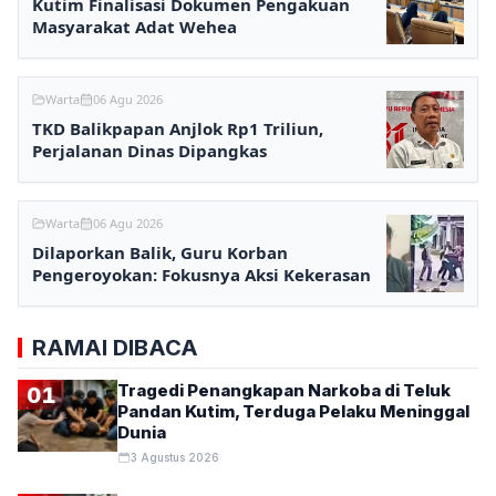
Kutim Finalisasi Dokumen Pengakuan
Masyarakat Adat Wehea
Warta
06 Agu 2026
TKD Balikpapan Anjlok Rp1 Triliun,
Perjalanan Dinas Dipangkas
Warta
06 Agu 2026
Dilaporkan Balik, Guru Korban
Pengeroyokan: Fokusnya Aksi Kekerasan
RAMAI DIBACA
Tragedi Penangkapan Narkoba di Teluk
01
Pandan Kutim, Terduga Pelaku Meninggal
Dunia
3 Agustus 2026