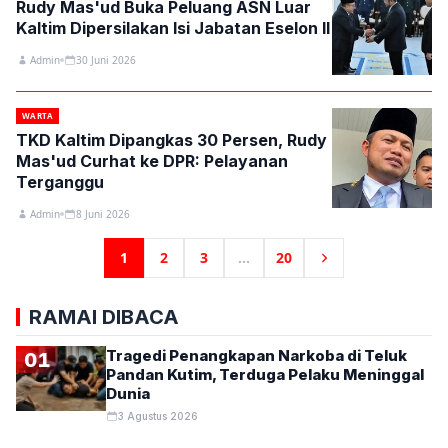
Rudy Mas'ud Buka Peluang ASN Luar
Kaltim Dipersilakan Isi Jabatan Eselon II
Admin
30 Juni 2026
WARTA
TKD Kaltim Dipangkas 30 Persen, Rudy
Mas'ud Curhat ke DPR: Pelayanan
Terganggu
Admin
8 Juni 2026
1
2
3
...
20
RAMAI DIBACA
Tragedi Penangkapan Narkoba di Teluk
01
Pandan Kutim, Terduga Pelaku Meninggal
Dunia
3 Agustus 2026