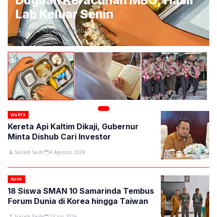
Dugaan Keracunan MBG, Hasil
Lab Keluar Senin
Fahrul Razi
8 Agustus 2026
WARTA
Kereta Api Kaltim Dikaji, Gubernur
Minta Dishub Cari Investor
Suriadi Said
4 Agustus 2026
RUPA
18 Siswa SMAN 10 Samarinda Tembus
Forum Dunia di Korea hingga Taiwan
Suriadi Said
23 Juli 2026