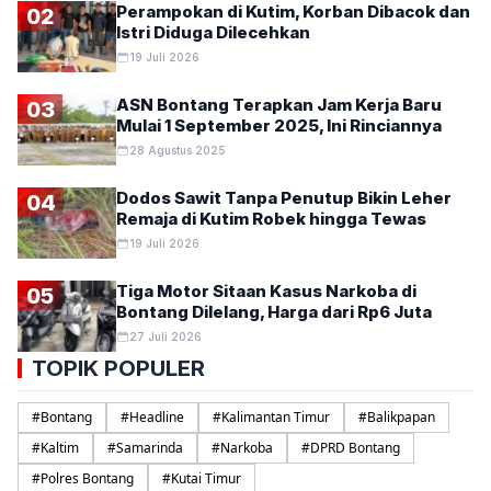
Perampokan di Kutim, Korban Dibacok dan
02
Istri Diduga Dilecehkan
19 Juli 2026
ASN Bontang Terapkan Jam Kerja Baru
03
Mulai 1 September 2025, Ini Rinciannya
28 Agustus 2025
Dodos Sawit Tanpa Penutup Bikin Leher
04
Remaja di Kutim Robek hingga Tewas
19 Juli 2026
Tiga Motor Sitaan Kasus Narkoba di
05
Bontang Dilelang, Harga dari Rp6 Juta
27 Juli 2026
TOPIK POPULER
#
Bontang
#
Headline
#
Kalimantan Timur
#
Balikpapan
#
Kaltim
#
Samarinda
#
Narkoba
#
DPRD Bontang
#
Polres Bontang
#
Kutai Timur