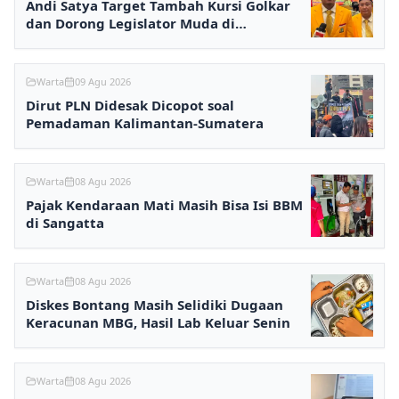
Andi Satya Target Tambah Kursi Golkar
dan Dorong Legislator Muda di
Samarinda
Warta
09 Agu 2026
Dirut PLN Didesak Dicopot soal
Pemadaman Kalimantan-Sumatera
Warta
08 Agu 2026
Pajak Kendaraan Mati Masih Bisa Isi BBM
di Sangatta
Warta
08 Agu 2026
Diskes Bontang Masih Selidiki Dugaan
Keracunan MBG, Hasil Lab Keluar Senin
Warta
08 Agu 2026