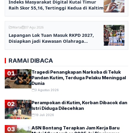
Indeks Masyarakat Digital Kutai Timur
Raih Skor 55,16, Tertinggi Kedua di Kaltim
Warta
07 Agu 2026
Lapangan Lok Tuan Masuk RKPD 2027,
Disiapkan jadi Kawasan Olahraga
Terpadu
RAMAI DIBACA
Tragedi Penangkapan Narkoba di Teluk
01
Pandan Kutim, Terduga Pelaku Meninggal
Dunia
3 Agustus 2026
Perampokan di Kutim, Korban Dibacok dan
02
Istri Diduga Dilecehkan
19 Juli 2026
ASN Bontang Terapkan Jam Kerja Baru
03