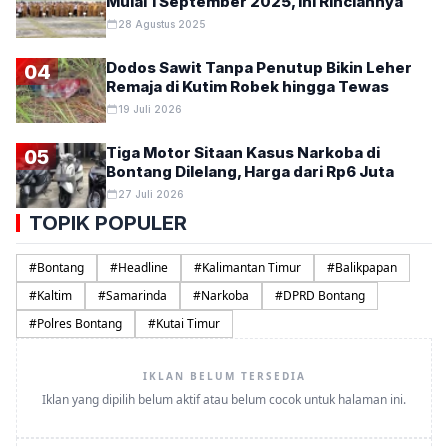
Mulai 1 September 2025, Ini Rinciannya
28 Agustus 2025
Dodos Sawit Tanpa Penutup Bikin Leher
04
Remaja di Kutim Robek hingga Tewas
19 Juli 2026
Tiga Motor Sitaan Kasus Narkoba di
05
Bontang Dilelang, Harga dari Rp6 Juta
27 Juli 2026
TOPIK POPULER
#
Bontang
#
Headline
#
Kalimantan Timur
#
Balikpapan
#
Kaltim
#
Samarinda
#
Narkoba
#
DPRD Bontang
#
Polres Bontang
#
Kutai Timur
IKLAN BELUM TERSEDIA
Iklan yang dipilih belum aktif atau belum cocok untuk halaman ini.