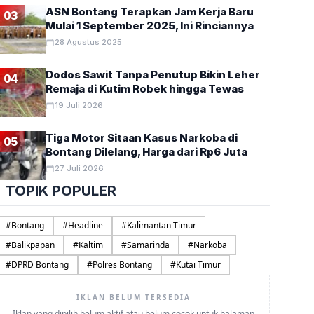
ASN Bontang Terapkan Jam Kerja Baru
03
Mulai 1 September 2025, Ini Rinciannya
28 Agustus 2025
Dodos Sawit Tanpa Penutup Bikin Leher
04
Remaja di Kutim Robek hingga Tewas
19 Juli 2026
Tiga Motor Sitaan Kasus Narkoba di
05
Bontang Dilelang, Harga dari Rp6 Juta
27 Juli 2026
TOPIK POPULER
#
Bontang
#
Headline
#
Kalimantan Timur
#
Balikpapan
#
Kaltim
#
Samarinda
#
Narkoba
#
DPRD Bontang
#
Polres Bontang
#
Kutai Timur
IKLAN BELUM TERSEDIA
Iklan yang dipilih belum aktif atau belum cocok untuk halaman