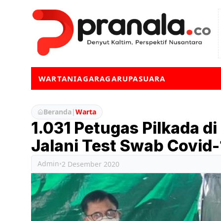
WARTA
NIAGA
RAGA
RUPA
SUARA
Beranda
|
Warta
1.031 Petugas Pilkada di
Jalani Test Swab Covid-
Admin
•
2 Desember 2020