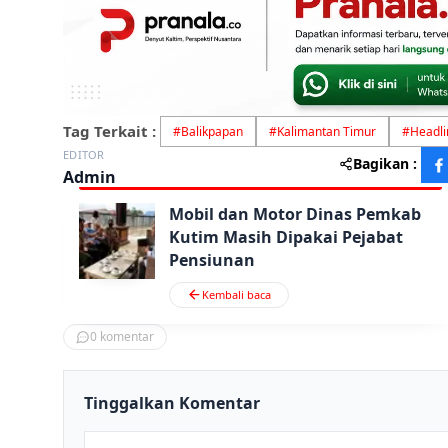
Tag Terkait :
#
Balikpapan
#
Kalimantan Timur
#
Headli
EDITOR
Bagikan :
Admin
Mobil dan Motor Dinas Pemkab
Kutim Masih Dipakai Pejabat
Pensiunan
Kembali baca
0
komentar
Tinggalkan Komentar