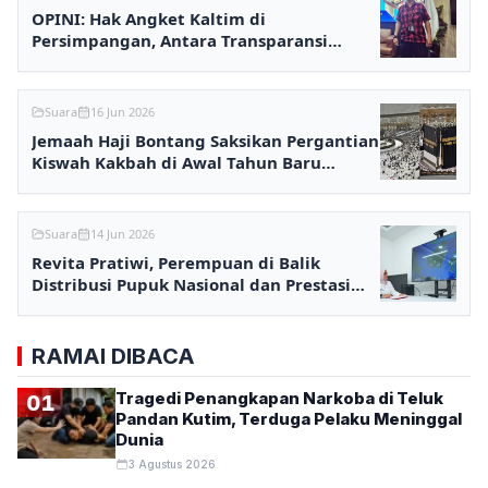
OPINI: Hak Angket Kaltim di
Persimpangan, Antara Transparansi
Publik dan Kalkulasi Politik
Suara
16 Jun 2026
Jemaah Haji Bontang Saksikan Pergantian
Kiswah Kakbah di Awal Tahun Baru
Hijriah
Suara
14 Jun 2026
Revita Pratiwi, Perempuan di Balik
Distribusi Pupuk Nasional dan Prestasi
MB Pupuk Kaltim
RAMAI DIBACA
Tragedi Penangkapan Narkoba di Teluk
01
Pandan Kutim, Terduga Pelaku Meninggal
Dunia
3 Agustus 2026