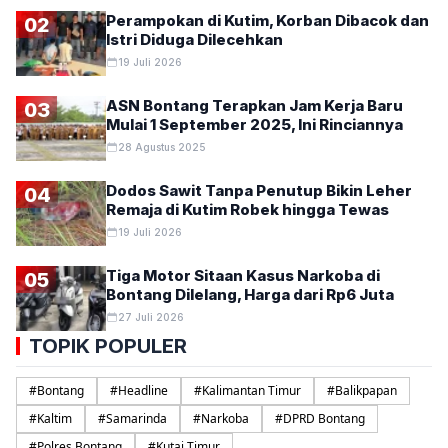
Perampokan di Kutim, Korban Dibacok dan
02
Istri Diduga Dilecehkan
19 Juli 2026
ASN Bontang Terapkan Jam Kerja Baru
03
Mulai 1 September 2025, Ini Rinciannya
28 Agustus 2025
Dodos Sawit Tanpa Penutup Bikin Leher
04
Remaja di Kutim Robek hingga Tewas
19 Juli 2026
Tiga Motor Sitaan Kasus Narkoba di
05
Bontang Dilelang, Harga dari Rp6 Juta
27 Juli 2026
TOPIK POPULER
#
Bontang
#
Headline
#
Kalimantan Timur
#
Balikpapan
#
Kaltim
#
Samarinda
#
Narkoba
#
DPRD Bontang
#
Polres Bontang
#
Kutai Timur