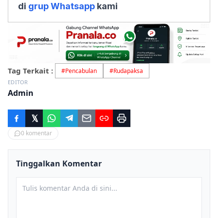
di
grup Whatsapp
kami
Tag Terkait :
#
Pencabulan
#
Rudapaksa
EDITOR
Admin
0
komentar
Tinggalkan Komentar