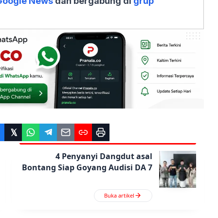
Google News
dan bergabung di
grup
4 Penyanyi Dangdut asal
Bontang Siap Goyang Audisi DA 7
Buka artikel