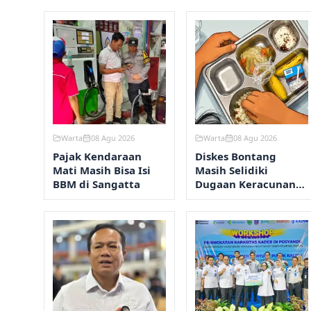
Warta
08 Agu 2026
Warta
08 Agu 2026
Pajak Kendaraan
Diskes Bontang
Mati Masih Bisa Isi
Masih Selidiki
BBM di Sangatta
Dugaan Keracunan
MBG, Hasil Lab
Keluar Senin