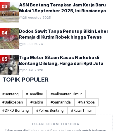
ASN Bontang Terapkan Jam Kerja Baru
03
Mulai 1 September 2025, Ini Rinciannya
28 Agustus 2025
Dodos Sawit Tanpa Penutup Bikin Leher
04
Remaja di Kutim Robek hingga Tewas
19 Juli 2026
Tiga Motor Sitaan Kasus Narkoba di
05
Bontang Dilelang, Harga dari Rp6 Juta
27 Juli 2026
TOPIK POPULER
#
Bontang
#
Headline
#
Kalimantan Timur
#
Balikpapan
#
Kaltim
#
Samarinda
#
Narkoba
#
DPRD Bontang
#
Polres Bontang
#
Kutai Timur
IKLAN BELUM TERSEDIA
Iklan yang dipilih belum aktif atau belum cocok untuk halaman