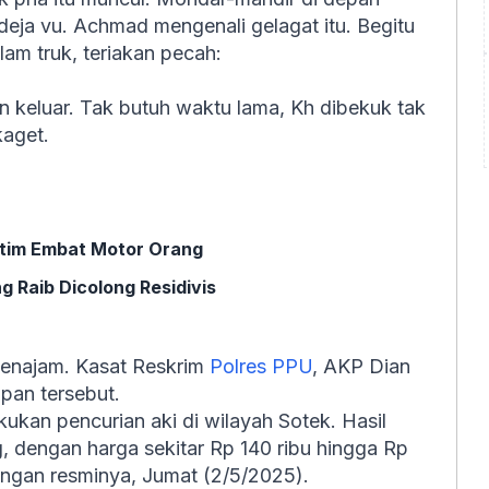
i deja vu. Achmad mengenali gelagat itu. Begitu
m truk, teriakan pecah:
keluar. Tak butuh waktu lama, Kh dibekuk tak
kaget.
utim Embat Motor Orang
 Raib Dicolong Residivis
 Penajam. Kasat Reskrim
Polres PPU
, AKP Dian
an tersebut.
kan pencurian aki di wilayah Sotek. Hasil
ng, dengan harga sekitar Rp 140 ribu hingga Rp
angan resminya, Jumat (2/5/2025).