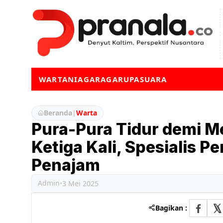
WARTA
NIAGA
RAGA
RUPA
SUARA
Beranda
|
Warta
Pura-Pura Tidur demi M
Ketiga Kali, Spesialis P
Penajam
Admin
•
3 Mei 2025
Bagikan :