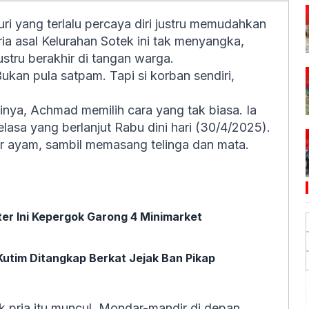
ri yang terlalu percaya diri justru memudahkan
pria asal Kelurahan Sotek ini tak menyangka,
ustru berakhir di tangan warga.
kan pula satpam. Tapi si korban sendiri,
kinya, Achmad memilih cara yang tak biasa. Ia
Selasa yang berlanjut Rabu dini hari (30/4/2025).
idur ayam, sambil memasang telinga dan mata.
er Ini Kepergok Garong 4 Minimarket
 Kutim Ditangkap Berkat Jejak Ban Pikap
k pria itu muncul. Mondar-mandir di depan