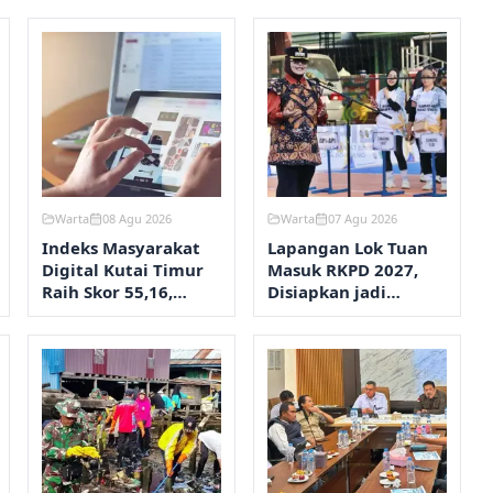
Warta
08 Agu 2026
Warta
07 Agu 2026
Indeks Masyarakat
Lapangan Lok Tuan
Digital Kutai Timur
Masuk RKPD 2027,
Raih Skor 55,16,
Disiapkan jadi
Tertinggi Kedua di
Kawasan Olahraga
Kaltim
Terpadu