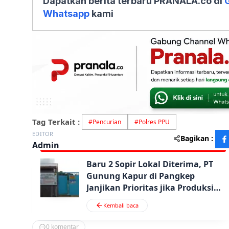
Dapatkan berita terbaru PRANALA.co di
Whatsapp
kami
Tag Terkait :
#
Pencurian
#
Polres PPU
EDITOR
Bagikan :
Admin
Baru 2 Sopir Lokal Diterima, PT
Gunung Kapur di Pangkep
Janjikan Prioritas jika Produksi
Stabil
Kembali baca
0
komentar