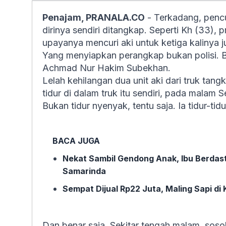
Penajam, PRANALA.CO
- Terkadang, pencu
dirinya sendiri ditangkap. Seperti Kh (33), 
upayanya mencuri aki untuk ketiga kalinya j
Yang menyiapkan perangkap bukan polisi. Bu
Achmad Nur Hakim Subekhan.
Lelah kehilangan dua unit aki dari truk tang
tidur di dalam truk itu sendiri, pada malam 
Bukan tidur nyenyak, tentu saja. Ia tidur-t
BACA JUGA
Nekat Sambil Gendong Anak, Ibu Berdast
Samarinda
Sempat Dijual Rp22 Juta, Maling Sapi di
Dan benar saja. Sekitar tengah malam, soso