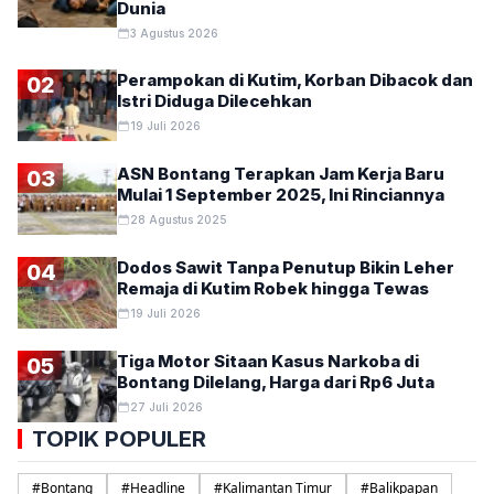
Dunia
3 Agustus 2026
Perampokan di Kutim, Korban Dibacok dan
02
Istri Diduga Dilecehkan
19 Juli 2026
ASN Bontang Terapkan Jam Kerja Baru
03
Mulai 1 September 2025, Ini Rinciannya
28 Agustus 2025
Dodos Sawit Tanpa Penutup Bikin Leher
04
Remaja di Kutim Robek hingga Tewas
19 Juli 2026
Tiga Motor Sitaan Kasus Narkoba di
05
Bontang Dilelang, Harga dari Rp6 Juta
27 Juli 2026
TOPIK POPULER
#
Bontang
#
Headline
#
Kalimantan Timur
#
Balikpapan