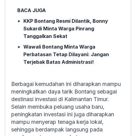
BACA JUGA
KKP Bontang Resmi Dilantik, Bonny
Sukardi Minta Warga Pinrang
Tanggalkan Sekat
Wawali Bontang Minta Warga
Perbatasan Tetap Dilayani: Jangan
Terjebak Batas Administrasi!
Berbagai kemudahan ini diharapkan mampu
meningkatkan daya tarik Bontang sebagai
destinasi investasi di Kalimantan Timur.
Selain membuka peluang usaha baru,
peningkatan investasi ini juga diharapkan
mampu menyerap tenaga kerja lokal,
sehingga berdampak langsung pada