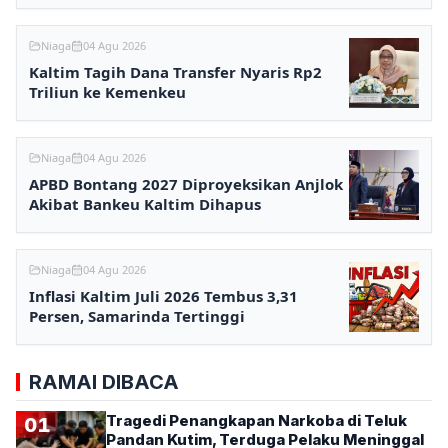
Niaga
04 Agu 2026
Kaltim Tagih Dana Transfer Nyaris Rp2
Triliun ke Kemenkeu
Niaga
04 Agu 2026
APBD Bontang 2027 Diproyeksikan Anjlok
Akibat Bankeu Kaltim Dihapus
Niaga
04 Agu 2026
Inflasi Kaltim Juli 2026 Tembus 3,31
Persen, Samarinda Tertinggi
RAMAI DIBACA
Tragedi Penangkapan Narkoba di Teluk
01
Pandan Kutim, Terduga Pelaku Meninggal