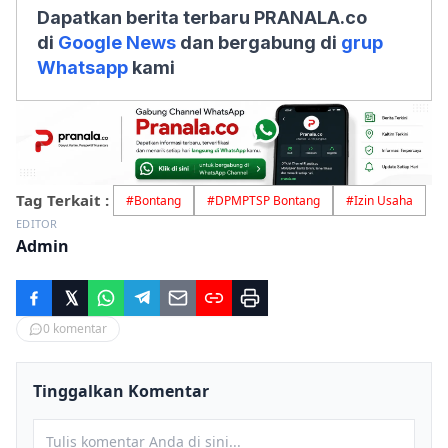
Dapatkan berita terbaru PRANALA.co
di
Google News
dan bergabung di
grup
Whatsapp
kami
Tag Terkait :
#
Bontang
#
DPMPTSP Bontang
#
Izin Usaha
EDITOR
Admin
0
komentar
Tinggalkan Komentar