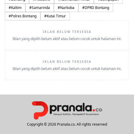
#
Kaltim
#
Samarinda
#
Narkoba
#
DPRD Bontang
#
Polres Bontang
#
Kutai Timur
IKLAN BELUM TERSEDIA
Iklan yang dipilih belum aktif atau belum cocok untuk halaman ini.
IKLAN BELUM TERSEDIA
Iklan yang dipilih belum aktif atau belum cocok untuk halaman ini.
Copyright © 2026 Pranala.co. All rights reserved