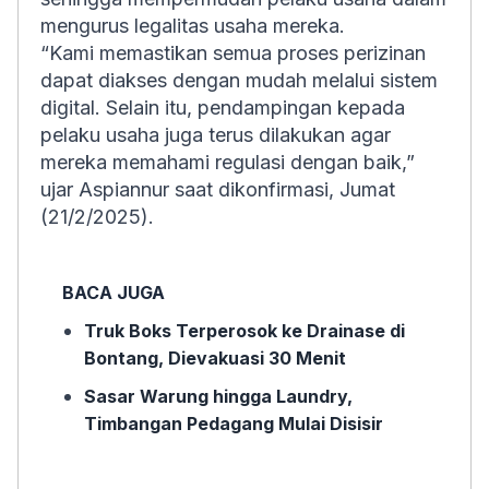
mengurus legalitas usaha mereka.
“Kami memastikan semua proses perizinan
dapat diakses dengan mudah melalui sistem
digital. Selain itu, pendampingan kepada
pelaku usaha juga terus dilakukan agar
mereka memahami regulasi dengan baik,”
ujar Aspiannur saat dikonfirmasi, Jumat
(21/2/2025).
BACA JUGA
Truk Boks Terperosok ke Drainase di
Bontang, Dievakuasi 30 Menit
Sasar Warung hingga Laundry,
Timbangan Pedagang Mulai Disisir