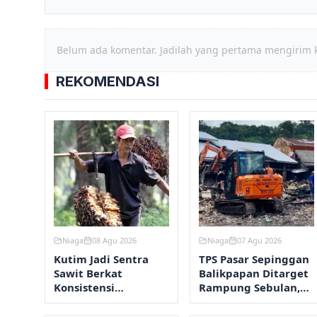
Belum ada komentar. Jadilah yang pertama mengirim 
REKOMENDASI
Niaga
08 Agu 2026
Niaga
07 Agu 2026
Kutim Jadi Sentra
TPS Pasar Sepinggan
Sawit Berkat
Balikpapan Ditarget
Konsistensi
Rampung Sebulan,
Pembangunan sejak
119 Pedagang Segera
1999
Kembali Berjualan