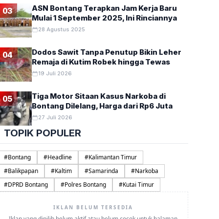
ASN Bontang Terapkan Jam Kerja Baru
03
Mulai 1 September 2025, Ini Rinciannya
28 Agustus 2025
Dodos Sawit Tanpa Penutup Bikin Leher
04
Remaja di Kutim Robek hingga Tewas
19 Juli 2026
Tiga Motor Sitaan Kasus Narkoba di
05
Bontang Dilelang, Harga dari Rp6 Juta
27 Juli 2026
TOPIK POPULER
#
Bontang
#
Headline
#
Kalimantan Timur
#
Balikpapan
#
Kaltim
#
Samarinda
#
Narkoba
#
DPRD Bontang
#
Polres Bontang
#
Kutai Timur
IKLAN BELUM TERSEDIA
Iklan yang dipilih belum aktif atau belum cocok untuk halaman