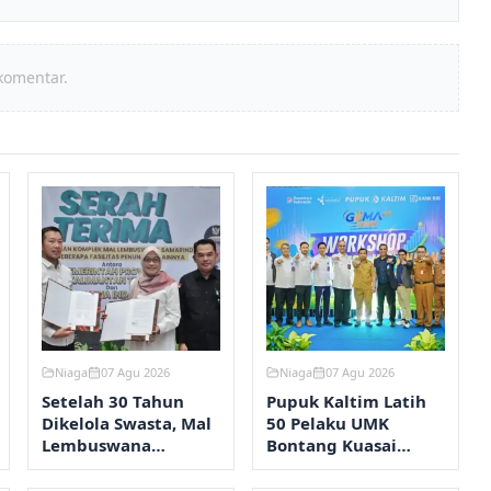
komentar.
Niaga
07 Agu 2026
Niaga
07 Agu 2026
Setelah 30 Tahun
Pupuk Kaltim Latih
Dikelola Swasta, Mal
50 Pelaku UMK
Lembuswana
Bontang Kuasai
Kembali ke Pemprov
Manajemen
Kaltim
Keuangan