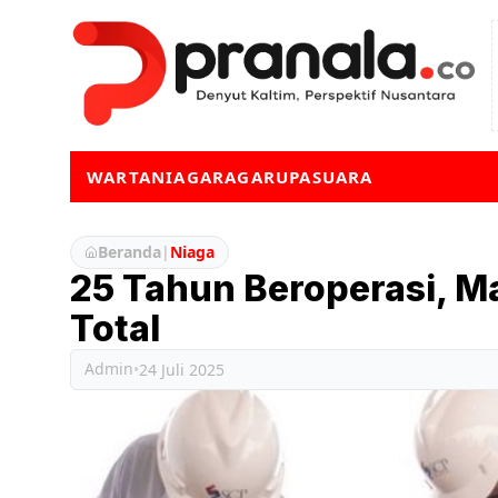
WARTA
NIAGA
RAGA
RUPA
SUARA
Beranda
|
Niaga
25 Tahun Beroperasi, M
Total
Admin
•
24 Juli 2025