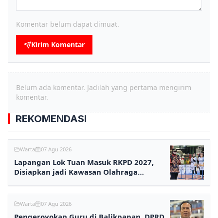
Komentar belum dapat dimuat.
Kirim Komentar
Belum ada komentar. Jadilah yang pertama mengirim
komentar.
REKOMENDASI
Warta
07 Agu 2026
Lapangan Lok Tuan Masuk RKPD 2027,
Disiapkan jadi Kawasan Olahraga
Terpadu
Warta
07 Agu 2026
Pengeroyokan Guru di Balikpapan, DPRD