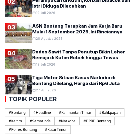
Perampokan di Kutim, Korban Dibacok dan
02
Istri Diduga Dilecehkan
19 Juli 2026
ASN Bontang Terapkan Jam Kerja Baru
03
Mulai 1 September 2025, Ini Rinciannya
28 Agustus 2025
Dodos Sawit Tanpa Penutup Bikin Leher
04
Remaja di Kutim Robek hingga Tewas
19 Juli 2026
Tiga Motor Sitaan Kasus Narkoba di
05
Bontang Dilelang, Harga dari Rp6 Juta
27 Juli 2026
TOPIK POPULER
#
Bontang
#
Headline
#
Kalimantan Timur
#
Balikpapan
#
Kaltim
#
Samarinda
#
Narkoba
#
DPRD Bontang
#
Polres Bontang
#
Kutai Timur