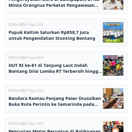
Minta Orangtua Perketat Pengawasan
Anak
Warta
07 Agu 2026
Pupuk Kaltim Salurkan Rp858,7 Juta
untuk Pengendalian Stunting Bontang
Warta
07 Agu 2026
HUT RI ke-81 di Tanjung Laut Indah
Bontang Diisi Lomba RT Terbersih hingga
Fashion Show
Warta
07 Agu 2026
Bandara Rantau Panjang Paser Diusulkan
Buka Rute Perintis ke Samarinda pada
2027
Warta
07 Agu 2026
Pencurian Motor Beruntun di Balikpapan,