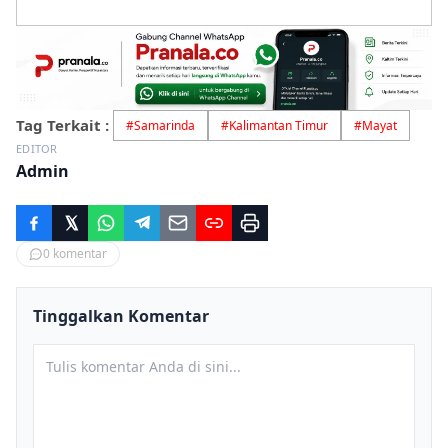
Tag Terkait :
#
Samarinda
#
Kalimantan Timur
#
Mayat
EDITOR
Admin
0
komentar
Tinggalkan Komentar