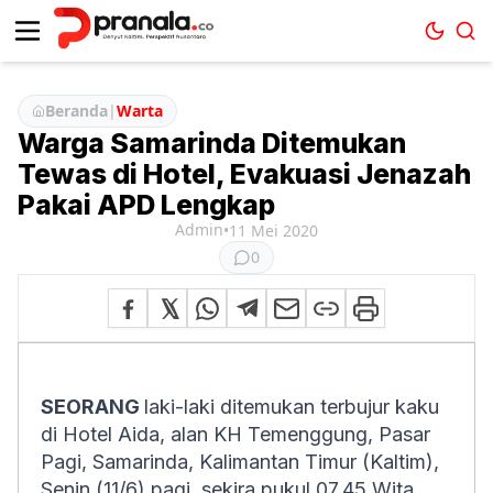
Beranda
|
Warta
Warga Samarinda Ditemukan
Tewas di Hotel, Evakuasi Jenazah
Pakai APD Lengkap
Admin
•
11 Mei 2020
0
SEORANG
laki-laki ditemukan terbujur kaku
di Hotel Aida, alan KH Temenggung, Pasar
Pagi, Samarinda, Kalimantan Timur (Kaltim),
Senin (11/6) pagi, sekira pukul 07.45 Wita.