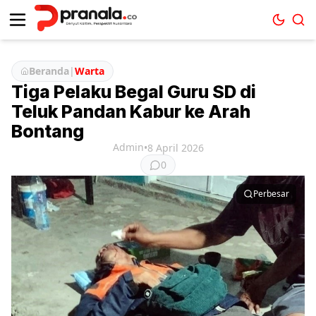
Beranda
|
Warta
Tiga Pelaku Begal Guru SD di
Teluk Pandan Kabur ke Arah
Bontang
Admin
•
8 April 2026
0
Perbesar