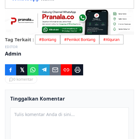
Tag Terkait :
#
Bontang
#
Pemkot Bontang
#
Alquran
EDITOR
Admin
0
komentar
Tinggalkan Komentar