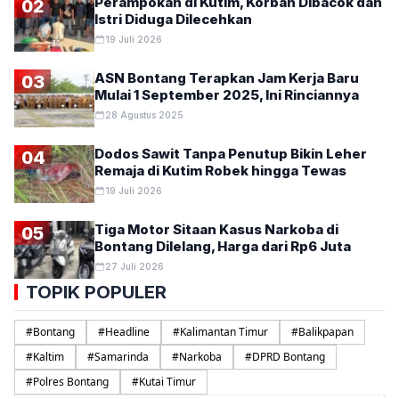
Perampokan di Kutim, Korban Dibacok dan
02
Istri Diduga Dilecehkan
19 Juli 2026
ASN Bontang Terapkan Jam Kerja Baru
03
Mulai 1 September 2025, Ini Rinciannya
28 Agustus 2025
Dodos Sawit Tanpa Penutup Bikin Leher
04
Remaja di Kutim Robek hingga Tewas
19 Juli 2026
Tiga Motor Sitaan Kasus Narkoba di
05
Bontang Dilelang, Harga dari Rp6 Juta
27 Juli 2026
TOPIK POPULER
#
Bontang
#
Headline
#
Kalimantan Timur
#
Balikpapan
#
Kaltim
#
Samarinda
#
Narkoba
#
DPRD Bontang
#
Polres Bontang
#
Kutai Timur