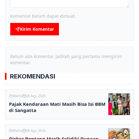
Komentar belum dapat dimuat.
Kirim Komentar
Belum ada komentar. Jadilah yang pertama mengirim
komentar.
REKOMENDASI
Warta
08 Agu 2026
Pajak Kendaraan Mati Masih Bisa Isi BBM
di Sangatta
Warta
08 Agu 2026
Diskes Bontang Masih Selidiki Dugaan