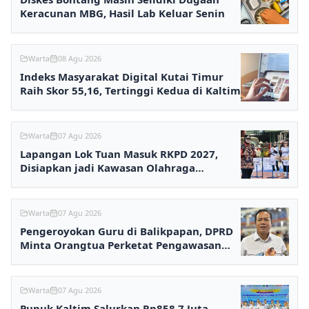
Keracunan MBG, Hasil Lab Keluar Senin
Warta
08 Agu 2026
Indeks Masyarakat Digital Kutai Timur
Raih Skor 55,16, Tertinggi Kedua di Kaltim
Warta
07 Agu 2026
Lapangan Lok Tuan Masuk RKPD 2027,
Disiapkan jadi Kawasan Olahraga
Terpadu
Warta
07 Agu 2026
Pengeroyokan Guru di Balikpapan, DPRD
Minta Orangtua Perketat Pengawasan
Anak
Warta
07 Agu 2026
Pupuk Kaltim Salurkan Rp858,7 Juta