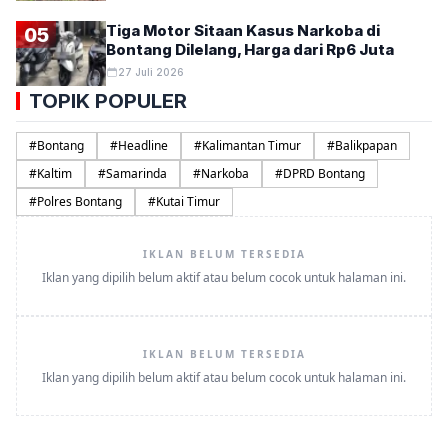
Tiga Motor Sitaan Kasus Narkoba di
05
Bontang Dilelang, Harga dari Rp6 Juta
27 Juli 2026
TOPIK POPULER
#
Bontang
#
Headline
#
Kalimantan Timur
#
Balikpapan
#
Kaltim
#
Samarinda
#
Narkoba
#
DPRD Bontang
#
Polres Bontang
#
Kutai Timur
IKLAN BELUM TERSEDIA
Iklan yang dipilih belum aktif atau belum cocok untuk halaman ini.
IKLAN BELUM TERSEDIA
Iklan yang dipilih belum aktif atau belum cocok untuk halaman ini.