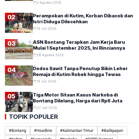
3 Agustus 2026
Perampokan di Kutim, Korban Dibacok dan
02
Istri Diduga Dilecehkan
19 Juli 2026
ASN Bontang Terapkan Jam Kerja Baru
03
Mulai 1 September 2025, Ini Rinciannya
28 Agustus 2025
Dodos Sawit Tanpa Penutup Bikin Leher
04
Remaja di Kutim Robek hingga Tewas
19 Juli 2026
Tiga Motor Sitaan Kasus Narkoba di
05
Bontang Dilelang, Harga dari Rp6 Juta
27 Juli 2026
TOPIK POPULER
#
Bontang
#
Headline
#
Kalimantan Timur
#
Balikpapan