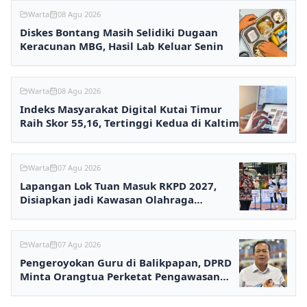
Warta
08 Agu 2026
Diskes Bontang Masih Selidiki Dugaan
Keracunan MBG, Hasil Lab Keluar Senin
Warta
08 Agu 2026
Indeks Masyarakat Digital Kutai Timur
Raih Skor 55,16, Tertinggi Kedua di Kaltim
Warta
07 Agu 2026
Lapangan Lok Tuan Masuk RKPD 2027,
Disiapkan jadi Kawasan Olahraga
Terpadu
Warta
07 Agu 2026
Pengeroyokan Guru di Balikpapan, DPRD
Minta Orangtua Perketat Pengawasan
Anak